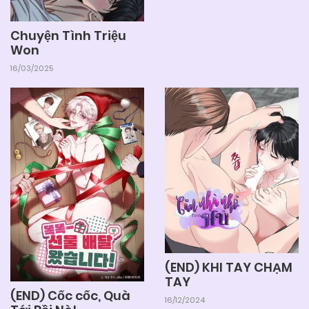
Chuyện Tình Triệu
Won
16/03/2025
(END) KHI TAY CHẠM
TAY
(END) Cốc cốc, Quà
16/12/2024