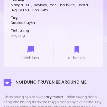
Thể loại
Manga
,
18+
,
boylove
,
Yaoi
,
hài hước
,
Hentai
,
Người Thú
,
Tình Cảm
Tag
Dưa leo truyện
Tình trạng
ongoing
0 Bình luận
0 Theo dõi
NỘI DUNG TRUYỆN BE AROUND ME
Chào mừng bạn đến với
Lazy truyện
– thiên đường dành
riêng cho những tín đồ mê truyện tranh boylove online! Hãy
sẵn sàng chìm đắm trong thế giới truyện phong phú, nơi