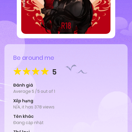
Be around me
5
Đánh giá
Average
5
/
5
out of
1
Xếp hạng
N/A, it has 378 views
Tên khác
Đang cập nhật