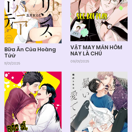
VẬT MAY MẮN HÔM
Bữa Ăn Của Hoàng
NAY LÀ CHÚ
Tửử
09/01/2025
11/01/2025