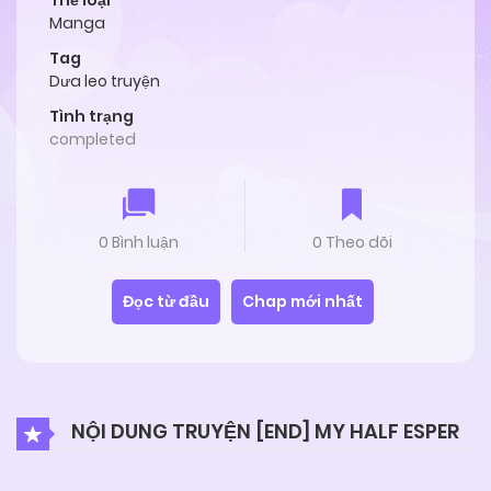
Thể loại
Manga
Tag
Dưa leo truyện
Tình trạng
completed
0 Bình luận
0 Theo dõi
Đọc từ đầu
Chap mới nhất
NỘI DUNG TRUYỆN [END] MY HALF ESPER