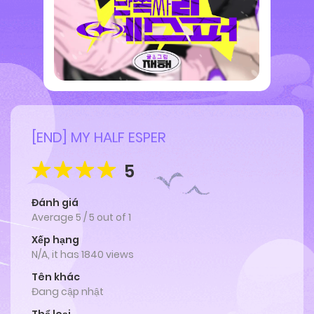
[END] MY HALF ESPER
5
Đánh giá
Average
5
/
5
out of
1
Xếp hạng
N/A, it has 1840 views
Tên khác
Đang cập nhật