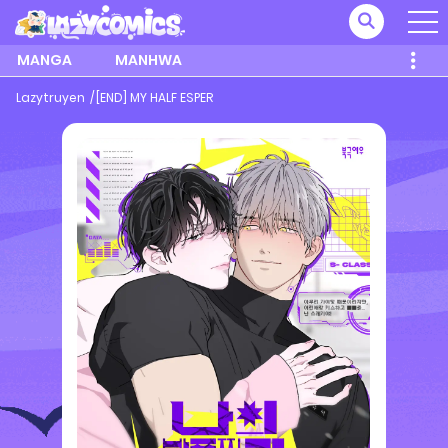
MANGA
MANHWA
Lazytruyen
[END] MY HALF ESPER