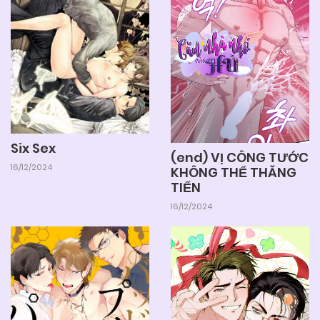
Six Sex
(end) VỊ CÔNG TƯỚC
16/12/2024
KHÔNG THỂ THĂNG
TIẾN
16/12/2024