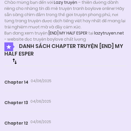
Chào mừng bạn đến với
Lazy truyện
– thiên đường dành
riêng cho những tín đồ mê truyện tranh boylove online! Hãy
sẵn sàng chìm đắm trong thế giới truyện phong phú, nơi
từng trang truyện được dịch tiếng việt hay nhất để mang lại
trải nghiệm mượt mà và đầy cảm xúc.
Bạn đang xem truyện
[END] MY HALF ESPER
tại
lazytruyen.net
- website đọc truyện boylove chất lượng
DANH SÁCH CHAPTER TRUYỆN [END] MY
HALF ESPER
04/06/2025
Chapter 14
04/06/2025
Chapter 13
04/06/2025
Chapter 12