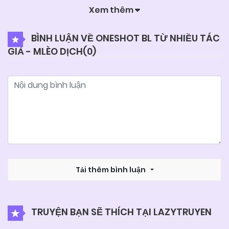
Xem thêm
04/06/2025
Chapter 187
BÌNH LUẬN VỀ ONESHOT BL TỪ NHIỀU TÁC
GIẢ - MLÈO DỊCH(
0
)
04/06/2025
Chapter 186
04/06/2025
Chapter 185
04/06/2025
Chapter 184
04/06/2025
Chapter 183
Tải thêm bình luận
04/06/2025
Chapter 182
TRUYỆN BẠN SẼ THÍCH TẠI LAZYTRUYEN
04/06/2025