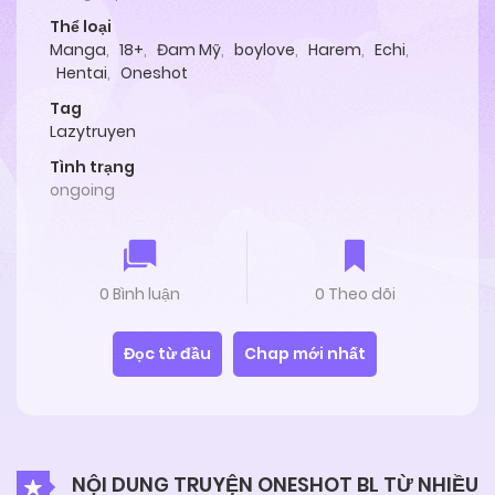
Thể loại
Manga
,
18+
,
Đam Mỹ
,
boylove
,
Harem
,
Echi
,
Hentai
,
Oneshot
Tag
Lazytruyen
Tình trạng
ongoing
0 Bình luận
0 Theo dõi
Đọc từ đầu
Chap mới nhất
NỘI DUNG TRUYỆN ONESHOT BL TỪ NHIỀU