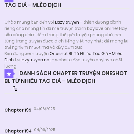
TÁC GIẢ - MLÈO DỊCH
Chào mừng bạn đến với
Lazy truyện
– thiên đường dành
riêng cho những tín đồ mê truyện tranh boylove online! Hãy
sẵn sàng chìm đắm trong thế giới truyện phong phú, nơi
từng trang truyện được dịch tiếng việt hay nhất để mang lại
trải nghiệm mượt mà và đầy cảm xúc.
Bạn đang xem truyện
Oneshot BL Từ Nhiều Tác Giả - MLèo
Dịch
tại
lazytruyen.net
- website đọc truyện boylove chất
lượng
DANH SÁCH CHAPTER TRUYỆN ONESHOT
BL TỪ NHIỀU TÁC GIẢ - MLÈO DỊCH
04/06/2025
Chapter 195
04/06/2025
Chapter 194