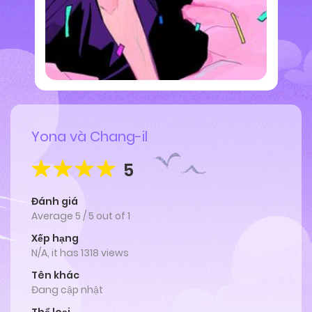
Yona và Chang-il
5
Đánh giá
Average
5
/
5
out of
1
Xếp hạng
N/A, it has 1318 views
Tên khác
Đang cập nhật