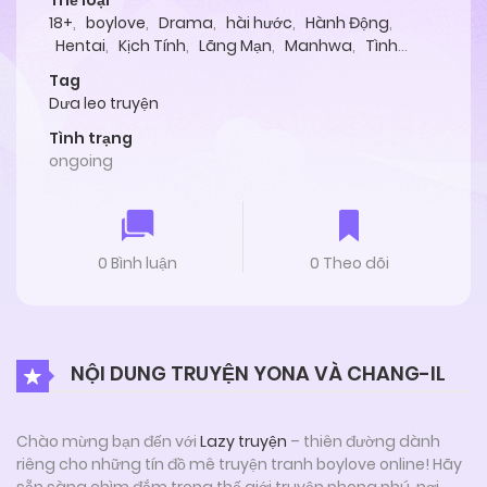
Thể loại
18+
,
boylove
,
Drama
,
hài hước
,
Hành Động
,
Hentai
,
Kịch Tính
,
Lãng Mạn
,
Manhwa
,
Tình
Cảm
,
Yaoi
Tag
Dưa leo truyện
Tình trạng
ongoing
0 Bình luận
0 Theo dõi
NỘI DUNG TRUYỆN YONA VÀ CHANG-IL
Chào mừng bạn đến với
Lazy truyện
– thiên đường dành
riêng cho những tín đồ mê truyện tranh boylove online! Hãy
sẵn sàng chìm đắm trong thế giới truyện phong phú, nơi