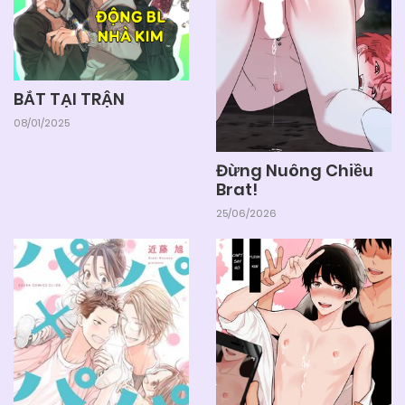
BẮT TẠI TRẬN
08/01/2025
Đừng Nuông Chiều
Brat!
25/06/2026