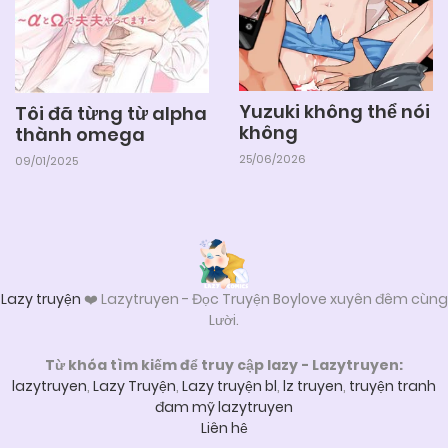
Yuzuki không thể nói
Tôi đã từng từ alpha
không
thành omega
25/06/2026
09/01/2025
Lazy truyện
❤️ Lazytruyen - Đọc Truyện Boylove xuyên đêm cùng
Lười.
Từ khóa tìm kiếm để truy cập lazy - Lazytruyen:
lazytruyen
,
Lazy Truyện
,
Lazy truyện bl
,
lz truyen
,
truyện tranh
đam mỹ lazytruyen
Liên hệ