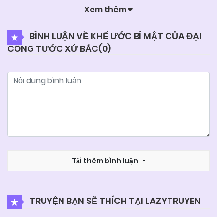
Xem thêm
04/06/2025
Chapter 40
BÌNH LUẬN VỀ KHẾ ƯỚC BÍ MẬT CỦA ĐẠI
CÔNG TƯỚC XỨ BẮC(
0
)
04/06/2025
Chapter 39
04/06/2025
Chapter 38
04/06/2025
Chapter 37
04/06/2025
Chapter 36
Tải thêm bình luận
04/06/2025
Chapter 35
TRUYỆN BẠN SẼ THÍCH TẠI LAZYTRUYEN
04/06/2025