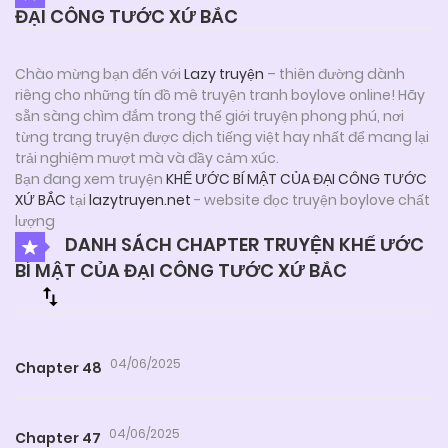
ĐẠI CÔNG TƯỚC XỨ BẮC
Chào mừng bạn đến với
Lazy truyện
– thiên đường dành
riêng cho những tín đồ mê truyện tranh boylove online! Hãy
sẵn sàng chìm đắm trong thế giới truyện phong phú, nơi
từng trang truyện được dịch tiếng việt hay nhất để mang lại
trải nghiệm mượt mà và đầy cảm xúc.
Bạn đang xem truyện
KHẾ ƯỚC BÍ MẬT CỦA ĐẠI CÔNG TƯỚC
XỨ BẮC
tại
lazytruyen.net
- website đọc truyện boylove chất
lượng
DANH SÁCH CHAPTER TRUYỆN KHẾ ƯỚC
BÍ MẬT CỦA ĐẠI CÔNG TƯỚC XỨ BẮC
04/06/2025
Chapter 48
04/06/2025
Chapter 47