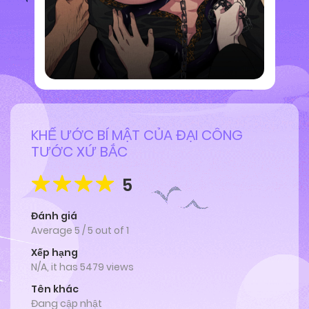
KHẾ ƯỚC BÍ MẬT CỦA ĐẠI CÔNG
TƯỚC XỨ BẮC
5
Đánh giá
Average
5
/
5
out of
1
Xếp hạng
N/A, it has 5479 views
Tên khác
Đang cập nhật