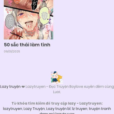
04/06/2025
Chapter 21
04/06/2025
Chapter 20
04/06/2025
Chapter 19
50 sắc thái làm tình
09/01/2025
04/06/2025
Chapter 18
04/06/2025
Chapter 17
Lazy truyện
❤️ Lazytruyen - Đọc Truyện Boylove xuyên đêm cùng
Lười.
04/06/2025
Chapter 16
Từ khóa tìm kiếm để truy cập lazy - Lazytruyen:
lazytruyen
,
Lazy Truyện
,
Lazy truyện bl
,
lz truyen
,
truyện tranh
04/06/2025
Chapter 15
đam mỹ lazytruyen