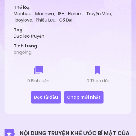
Thể loại
Manhua
,
Manhwa
,
18+
,
Harem
,
Truyện Màu
,
boylove
,
Phiêu Lưu
,
Cổ Đại
Tag
Dưa leo truyện
Tình trạng
ongoing
0 Bình luận
0 Theo dõi
Đọc từ đầu
Chap mới nhất
NỘI DUNG TRUYỆN KHẾ ƯỚC BÍ MẬT CỦA