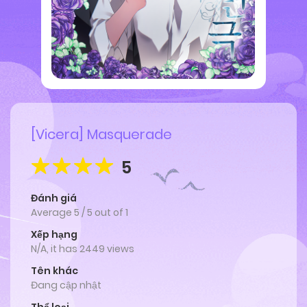
[Vicera] Masquerade
5
Đánh giá
Average
5
/
5
out of
1
Xếp hạng
N/A, it has 2449 views
Tên khác
Đang cập nhật