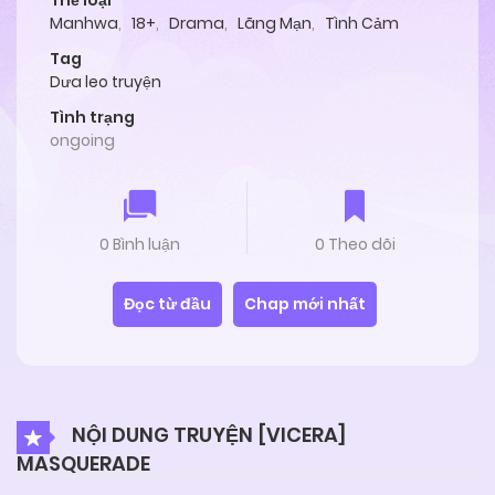
Thể loại
Manhwa
,
18+
,
Drama
,
Lãng Mạn
,
Tình Cảm
Tag
Dưa leo truyện
Tình trạng
ongoing
0 Bình luận
0 Theo dõi
Đọc từ đầu
Chap mới nhất
NỘI DUNG TRUYỆN [VICERA]
MASQUERADE