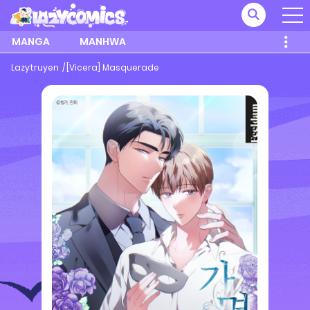
MANGA
MANHWA
Lazytruyen
[Vicera] Masquerade