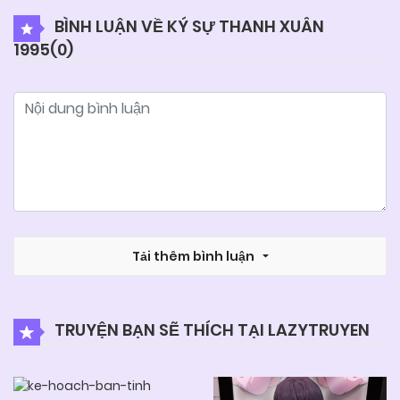
BÌNH LUẬN VỀ KÝ SỰ THANH XUÂN
1995(
0
)
06/06/2025
Chapter 22
06/06/2025
Chapter 21
06/06/2025
Chapter 20.2
06/06/2025
Chapter 20.1
Tải thêm bình luận
06/06/2025
Chapter 20
TRUYỆN BẠN SẼ THÍCH TẠI LAZYTRUYEN
06/06/2025
Chapter 19