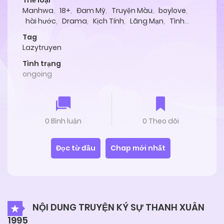
Thể loại
Manhwa
,
18+
,
Đam Mỹ
,
Truyện Màu
,
boylove
,
hài hước
,
Drama
,
Kịch Tính
,
Lãng Mạn
,
Tình
Cảm
Tag
Lazytruyen
Tình trạng
ongoing
0 Bình luận
0 Theo dõi
Đọc từ đầu
Chap mới nhất
NỘI DUNG TRUYỆN KÝ SỰ THANH XUÂN
1995