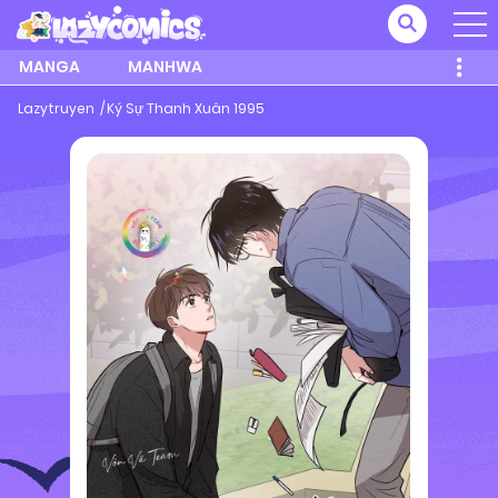
MANGA
MANHWA
Lazytruyen
Ký Sự Thanh Xuân 1995