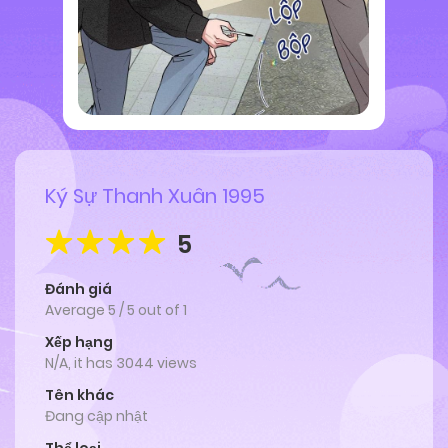
Ký Sự Thanh Xuân 1995
5
Đánh giá
Average
5
/
5
out of
1
Xếp hạng
N/A, it has 3044 views
Tên khác
Đang cập nhật