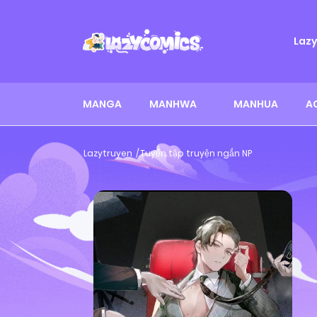
Laz
MANGA
MANHWA
MANHUA
A
Lazytruyen
Tuyển tập truyện ngắn NP