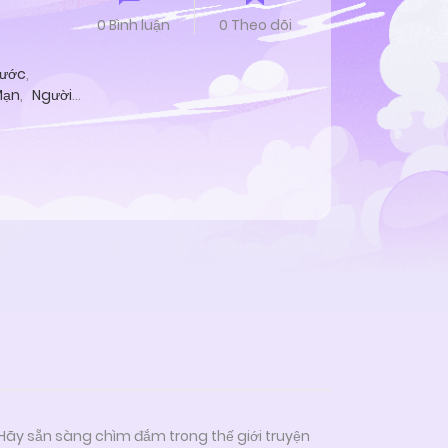
0 Bình luận
0 Theo dõi
hước
,
Mạn
,
Người
 Hãy sẵn sàng chìm đắm trong thế giới truyện