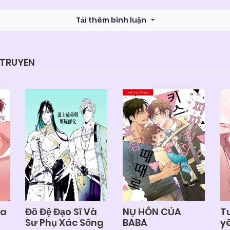
Tải thêm bình luận
YTRUYEN
ra
Đồ Đệ Đạo Sĩ Và
NỤ HÔN CỦA
T
Sư Phụ Xác Sống
BABA
y