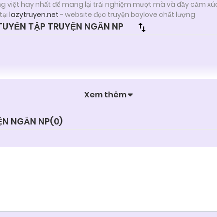
ng việt hay nhất để mang lại trải nghiệm mượt mà và đầy cảm xú
tại
lazytruyen.net
- website đọc truyện boylove chất lượng
TUYỂN TẬP TRUYỆN NGẮN NP
Xem thêm
ỆN NGẮN NP(
0
)