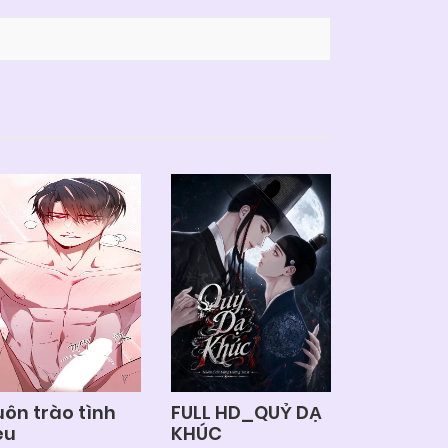
uôn trào tình
FULL HD_QUỶ DẠ
êu
KHÚC