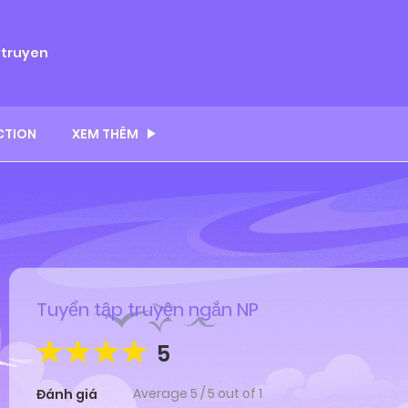
ytruyen
CTION
XEM THÊM
Tuyển tập truyện ngắn NP
5
Average
5
/
5
out of
1
Đánh giá