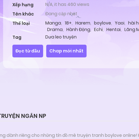
N/A, it has 460 views
Xếp hạng
Đang cập nhật
Tên khác
Manga
,
18+
,
Harem
,
boylove
,
Yaoi
,
hài 
Thể loại
Drama
,
Hành Động
,
Echi
,
Hentai
,
Lãng 
Thú
,
Tình Cảm
,
Oneshot
Dưa leo truyện
Tag
Đọc từ đầu
Chap mới nhất
TRUYỆN NGẮN NP
ng dành riêng cho những tín đồ mê truyện tranh boylove online!