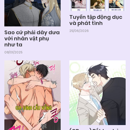
Chapter 78
Tuyển tập động dục
25/06/2026
Chapter 77
và phát tình
25/06/2026
Sao cứ phải dây dưa
với nhân vật phụ
25/06/2026
Chapter 76
như ta
08/01/2025
25/06/2026
Chapter 75
25/06/2026
Chapter 74
25/06/2026
Chapter 73
25/06/2026
Chapter 72