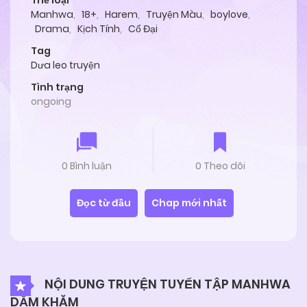
Thể loại
Manhwa
,
18+
,
Harem
,
Truyện Màu
,
boylove
,
Drama
,
Kịch Tính
,
Cổ Đại
Tag
Dưa leo truyện
Tình trạng
ongoing
0 Bình luận
0 Theo dõi
Đọc từ đầu
Chap mới nhất
NỘI DUNG TRUYỆN TUYỂN TẬP MANHWA
DẰM KHĂM