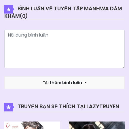
BÌNH LUẬN VỀ TUYỂN TẬP MANHWA DẰM
KHĂM(
0
)
25/06/2026
Chapter 90
25/06/2026
Chapter 89
25/06/2026
Chapter 88
25/06/2026
Chapter 87
Tải thêm bình luận
25/06/2026
Chapter 86
TRUYỆN BẠN SẼ THÍCH TẠI LAZYTRUYEN
25/06/2026
Chapter 85