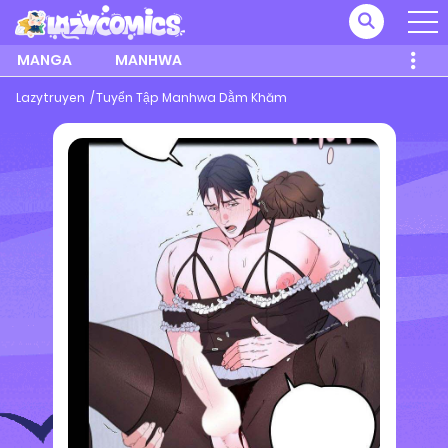
MANGA
MANHWA
Lazytruyen
Tuyển Tập Manhwa Dằm Khăm