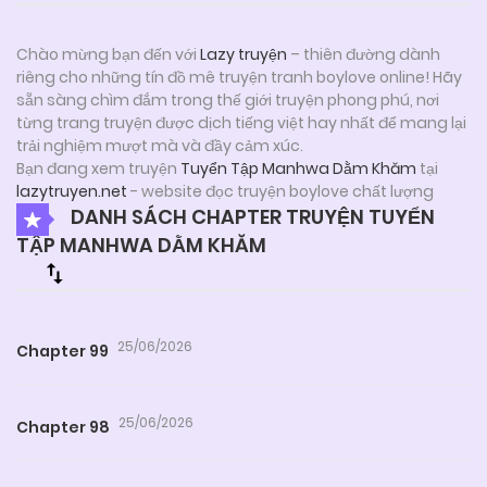
Chào mừng bạn đến với
Lazy truyện
– thiên đường dành
riêng cho những tín đồ mê truyện tranh boylove online! Hãy
sẵn sàng chìm đắm trong thế giới truyện phong phú, nơi
từng trang truyện được dịch tiếng việt hay nhất để mang lại
trải nghiệm mượt mà và đầy cảm xúc.
Bạn đang xem truyện
Tuyển Tập Manhwa Dằm Khăm
tại
lazytruyen.net
- website đọc truyện boylove chất lượng
DANH SÁCH CHAPTER TRUYỆN TUYỂN
TẬP MANHWA DẰM KHĂM
25/06/2026
Chapter 99
25/06/2026
Chapter 98