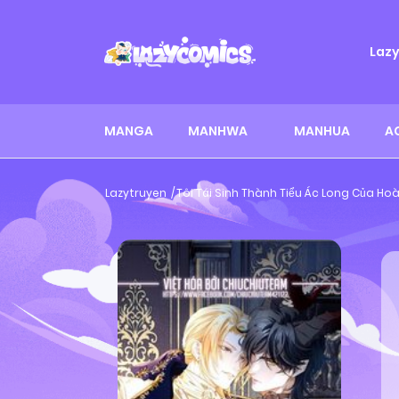
Laz
MANGA
MANHWA
MANHUA
A
Lazytruyen
Tôi Tái Sinh Thành Tiểu Ác Long Của Ho