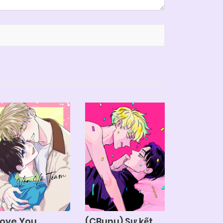
Love You
(CBunu) Sự kết