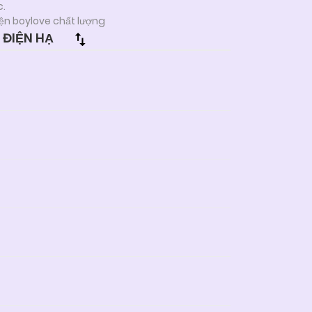
c.
ện boylove chất lượng
 ĐIỆN HẠ