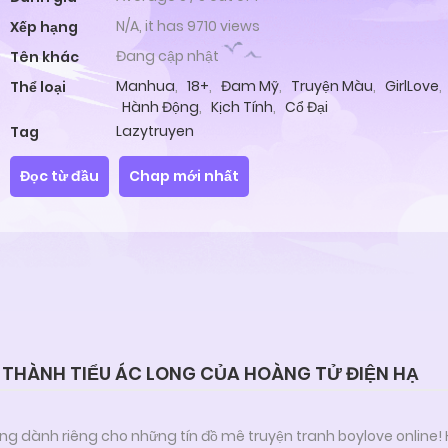
N/A, it has 9710 views
Xếp hạng
Đang cập nhật
Tên khác
Manhua
,
18+
,
Đam Mỹ
,
Truyện Màu
,
GirlLove
,
Thể loại
Hành Động
,
Kịch Tính
,
Cổ Đại
Lazytruyen
Tag
Đọc từ đầu
Chap mới nhất
H THÀNH TIỂU ÁC LONG CỦA HOÀNG TỬ ĐIỆN HẠ
ng dành riêng cho những tín đồ mê truyện tranh boylove online!