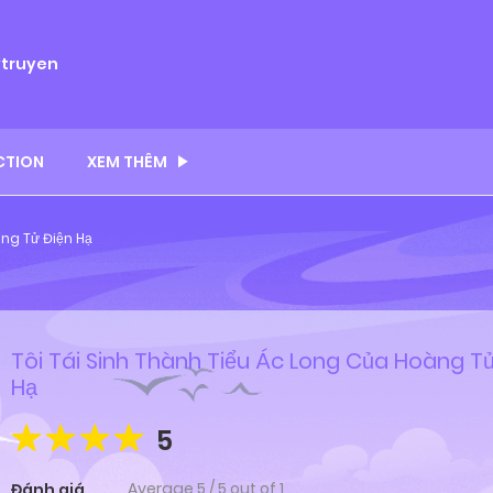
ytruyen
CTION
XEM THÊM
àng Tử Điện Hạ
Tôi Tái Sinh Thành Tiểu Ác Long Của Hoàng T
Hạ
5
Average
5
/
5
out of
1
Đánh giá