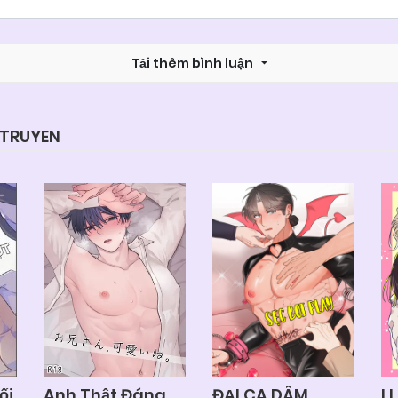
Chapter 101
26/06/2026
Tải thêm bình luận
Chapter 99
26/06/2026
Chapter 97
26/06/2026
YTRUYEN
Chapter 96
26/06/2026
Chapter 94
26/06/2026
Chapter 92
26/06/2026
Chapter 90
26/06/2026
ối
Anh Thật Đáng
ĐẠI CA DÂM
I 