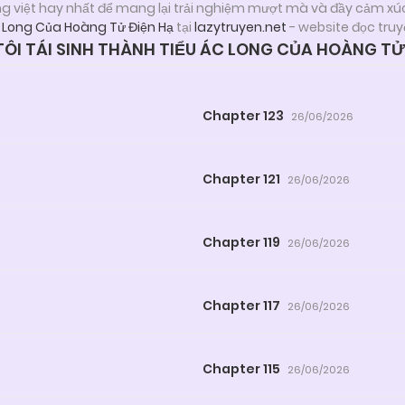
ng việt hay nhất để mang lại trải nghiệm mượt mà và đầy cảm xú
c Long Của Hoàng Tử Điện Hạ
tại
lazytruyen.net
- website đọc truy
I TÁI SINH THÀNH TIỂU ÁC LONG CỦA HOÀNG TỬ
Chapter 123
26/06/2026
Chapter 121
26/06/2026
Chapter 119
26/06/2026
Chapter 117
26/06/2026
Chapter 115
26/06/2026