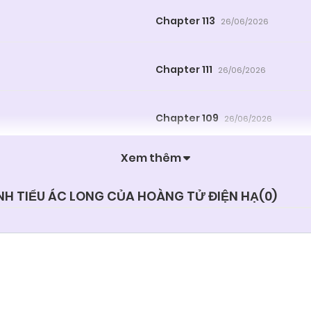
Chapter 113
26/06/2026
Chapter 111
26/06/2026
Chapter 109
26/06/2026
Xem thêm
Chapter 107
26/06/2026
ÀNH TIỂU ÁC LONG CỦA HOÀNG TỬ ĐIỆN HẠ(
0
)
Chapter 105
26/06/2026
Chapter 103
26/06/2026