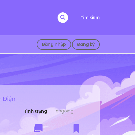
Tìm kiếm
Đăng nhập
Đăng ký
ử Điện
ongoing
Tình trạng