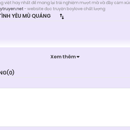
ng việt hay nhất để mang lại trải nghiệm mượt mà và đầy cảm xú
zytruyen.net
- website đọc truyện boylove chất lượng
ÌNH YÊU MÙ QUÁNG
Xem thêm
ÁNG(
0
)