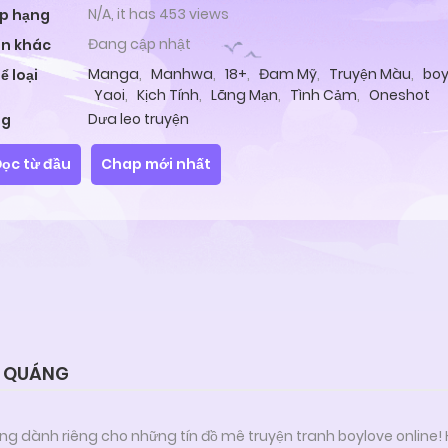
N/A, it has 453 views
p hạng
Đang cập nhật
n khác
Manga
,
Manhwa
,
18+
,
Đam Mỹ
,
Truyện Màu
,
boy
ể loại
Yaoi
,
Kịch Tính
,
Lãng Mạn
,
Tình Cảm
,
Oneshot
Dưa leo truyện
ag
ọc từ đầu
Chap mới nhất
Ù QUÁNG
ng dành riêng cho những tín đồ mê truyện tranh boylove online!