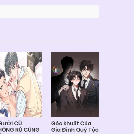
GƯỜI CŨ
Góc khuất Của
HÔNG RỦ CŨNG
Gia Đình Quý Tộc