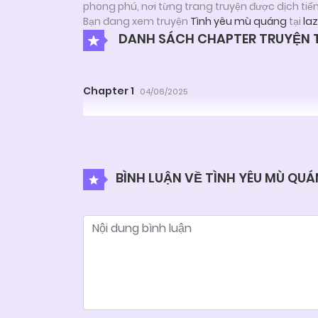
phong phú, nơi từng trang truyện được dịch tiế
Bạn đang xem truyện
Tình yêu mù quáng
tại
la
DANH SÁCH CHAPTER TRUYỆN T
Chapter 1
04/06/2025
BÌNH LUẬN VỀ TÌNH YÊU MÙ QU