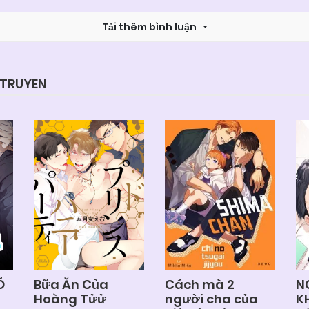
Tải thêm bình luận
YTRUYEN
Ó
Bữa Ăn Của
Cách mà 2
N
Hoàng Tửử
người cha của
K