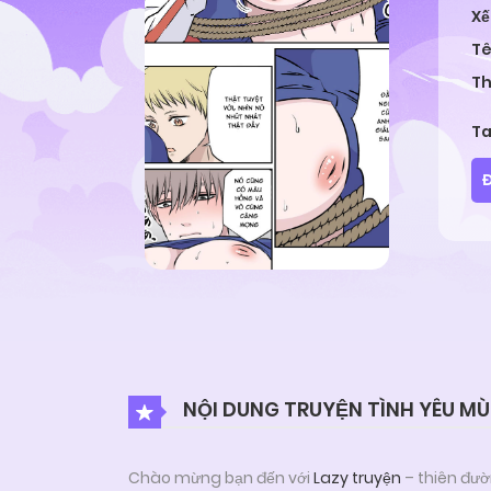
Xế
Tê
Th
T
Đ
NỘI DUNG TRUYỆN TÌNH YÊU M
Chào mừng bạn đến với
Lazy truyện
– thiên đườ