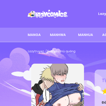
Laz
MANGA
MANHWA
MANHUA
A
Lazytruyen
Tình yêu mù quáng
T
Đá