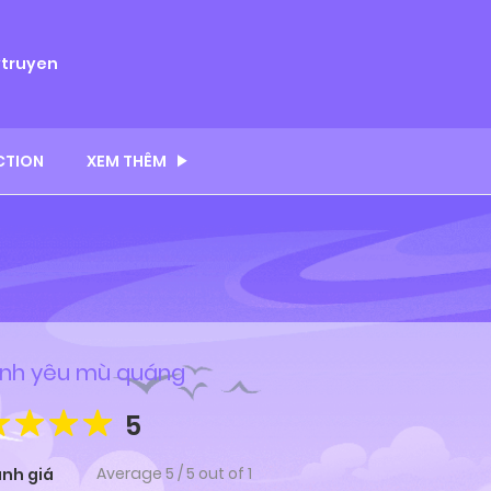
ytruyen
CTION
XEM THÊM
ình yêu mù quáng
5
Average
5
/
5
out of
1
nh giá