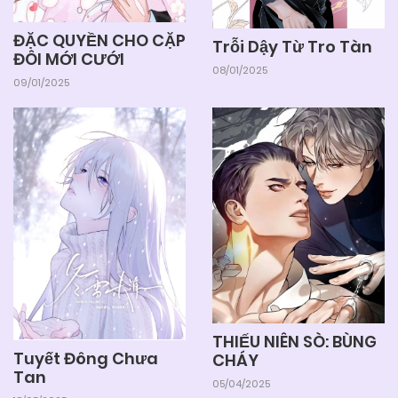
ĐẶC QUYỀN CHO CẶP
Trỗi Dậy Từ Tro Tàn
ĐÔI MỚI CƯỚI
08/01/2025
09/01/2025
THIẾU NIÊN SÒ: BÙNG
Tuyết Đông Chưa
CHÁY
Tan
05/04/2025