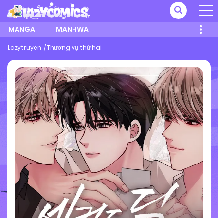
MANGA
MANHWA
Lazytruyen
Thương vụ thứ hai