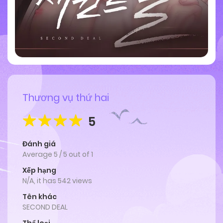
Thương vụ thứ hai
5
Đánh giá
Average
5
/
5
out of
1
Xếp hạng
N/A, it has 542 views
Tên khác
SECOND DEAL