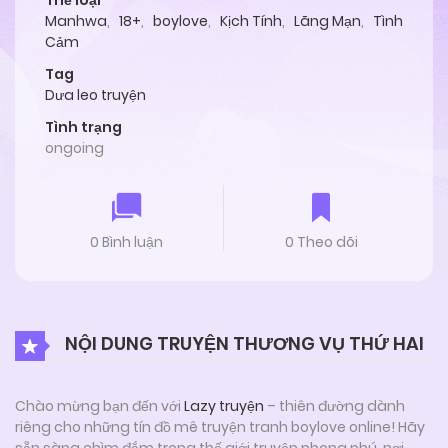
Thể loại
Manhwa
,
18+
,
boylove
,
Kịch Tính
,
Lãng Mạn
,
Tình
Cảm
Tag
Dưa leo truyện
Tình trạng
ongoing
0 Bình luận
0 Theo dõi
NỘI DUNG TRUYỆN THƯƠNG VỤ THỨ HAI
Chào mừng bạn đến với
Lazy truyện
– thiên đường dành
riêng cho những tín đồ mê truyện tranh boylove online! Hãy
sẵn sàng chìm đắm trong thế giới truyện phong phú, nơi