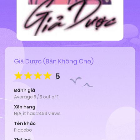
Giả Dược (Bản Không Che)
5
Đánh giá
Average
5
/
5
out of
1
Xếp hạng
N/A, it has 2453 views
Tên khác
Placebo