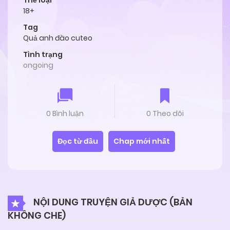
Thể loại
18+
Tag
Quả anh đào cuteo
Tình trạng
ongoing
0 Bình luận
0 Theo dõi
Đọc từ đầu
Chap mới nhất
NỘI DUNG TRUYỆN GIẢ DƯỢC (BẢN
KHÔNG CHE)