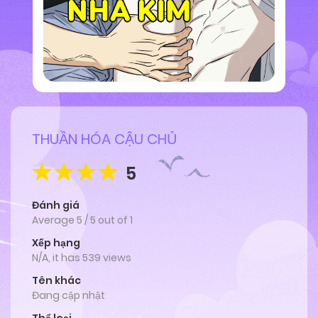
THUẦN HÓA CẬU CHỦ
5
Đánh giá
Average
5
/
5
out of
1
Xếp hạng
N/A, it has 539 views
Tên khác
Đang cập nhật