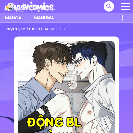
MANGA
MANHWA
Lazytruyen
THUẦN HÓA CẬU CHỦ