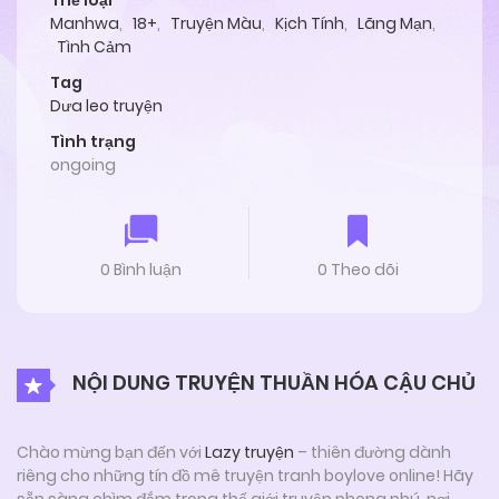
Thể loại
Manhwa
,
18+
,
Truyện Màu
,
Kịch Tính
,
Lãng Mạn
,
Tình Cảm
Tag
Dưa leo truyện
Tình trạng
ongoing
0 Bình luận
0 Theo dõi
NỘI DUNG TRUYỆN THUẦN HÓA CẬU CHỦ
Chào mừng bạn đến với
Lazy truyện
– thiên đường dành
riêng cho những tín đồ mê truyện tranh boylove online! Hãy
sẵn sàng chìm đắm trong thế giới truyện phong phú, nơi