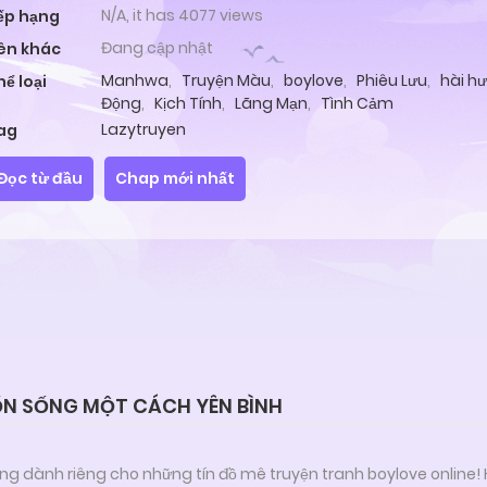
N/A, it has 4077 views
ếp hạng
Đang cập nhật
ên khác
Manhwa
,
Truyện Màu
,
boylove
,
Phiêu Lưu
,
hài h
hể loại
Động
,
Kịch Tính
,
Lãng Mạn
,
Tình Cảm
Lazytruyen
ag
Đọc từ đầu
Chap mới nhất
N SỐNG MỘT CÁCH YÊN BÌNH
ng dành riêng cho những tín đồ mê truyện tranh boylove online!