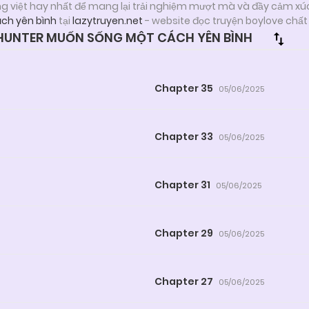
ng việt hay nhất để mang lại trải nghiệm mượt mà và đầy cảm xú
ch yên bình
tại
lazytruyen.net
- website đọc truyện boylove chất
HUNTER MUỐN SỐNG MỘT CÁCH YÊN BÌNH
Chapter 35
05/06/2025
Chapter 33
05/06/2025
Chapter 31
05/06/2025
Chapter 29
05/06/2025
Chapter 27
05/06/2025