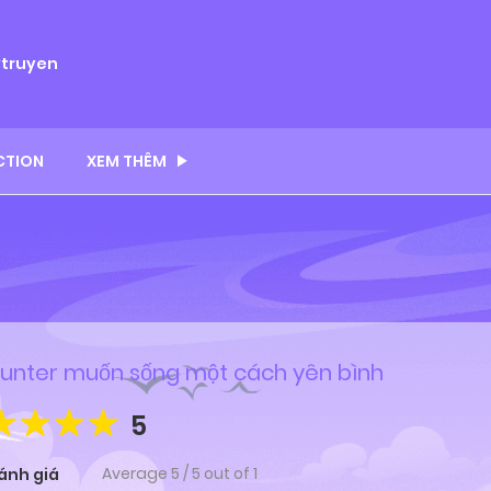
ytruyen
CTION
XEM THÊM
unter muốn sống một cách yên bình
5
Average
5
/
5
out of
1
ánh giá