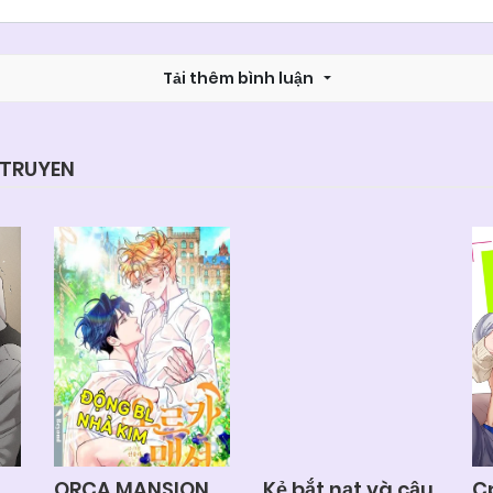
Chapter 14
05/06/2025
Tải thêm bình luận
Chapter 12
05/06/2025
Chapter 10
05/06/2025
YTRUYEN
Chapter 8
05/06/2025
Chapter 6
05/06/2025
Chapter 4
05/06/2025
Chapter 2
05/06/2025
ORCA MANSION
Kẻ bắt nạt và cậu
C