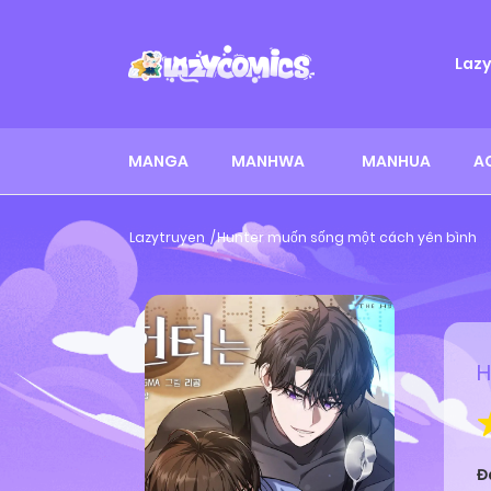
Laz
MANGA
MANHWA
MANHUA
A
Lazytruyen
Hunter muốn sống một cách yên bình
H
Đ