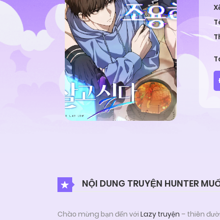
X
T
T
T
NỘI DUNG TRUYỆN HUNTER MUỐ
Chào mừng bạn đến với
Lazy truyện
– thiên đườ