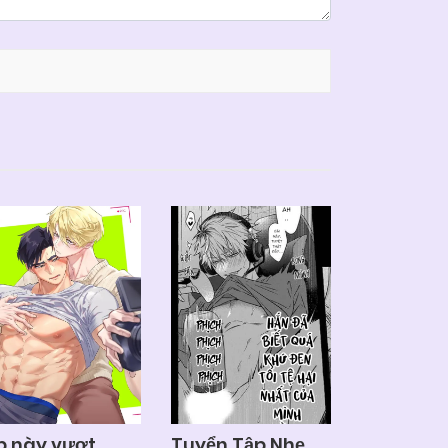
p này vượt
Tuyển Tập Nhẹ