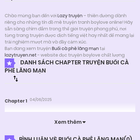
Chào mừng bạn đến với
Lazy truyện
– thiên đường dành
riêng cho những tín đồ mê truyện tranh boylove online! Hãy
sẵn sàng chìm đắm trong thế giới truyện phong phú, nơi
từng trang truyện được dịch tiếng việt hay nhất để mang lại
trải nghiệm mượt mà và đầy cảm xúc.
Bạn đang xem truyện
Buổi cà phê lãng mạn
tại
lazytruyen.net
- website đọc truyện boylove chất lượng
DANH SÁCH CHAPTER TRUYỆN BUỔI CÀ
PHÊ LÃNG MẠN
04/06/2025
Chapter 1
Xem thêm
BÌNH LUẬN VỀ BUỔI CÀ PHÊ LÃNG MẠN(
0
)