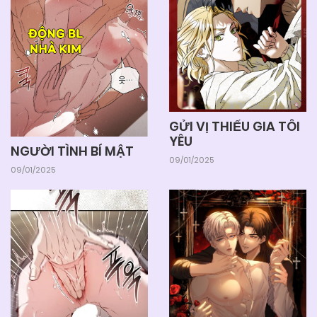
GỬI VỊ THIẾU GIA TÔI
YÊU
NGƯỜI TÌNH BÍ MẬT
09/01/2025
09/01/2025