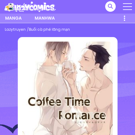
MANGA
MANHWA
Lazytruyen
Buổi cà phê lãng mạn