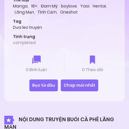
Thể loại
Manga
,
18+
,
Đam Mỹ
,
boylove
,
Yaoi
,
Hentai
,
Lãng Mạn
,
Tình Cảm
,
Oneshot
Tag
Dưa leo truyện
Tình trạng
completed
0 Bình luận
0 Theo dõi
Đọc từ đầu
Chap mới nhất
NỘI DUNG TRUYỆN BUỔI CÀ PHÊ LÃNG
MẠN