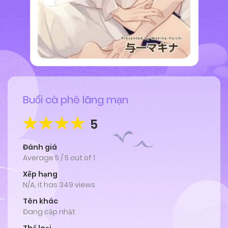
Buổi cà phê lãng mạn
5
Đánh giá
Average
5
/
5
out of
1
Xếp hạng
N/A, it has 349 views
Tên khác
Đang cập nhật