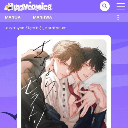
MANGA
MANHWA
Lazytruyen
Tạm biệt, Moratorium