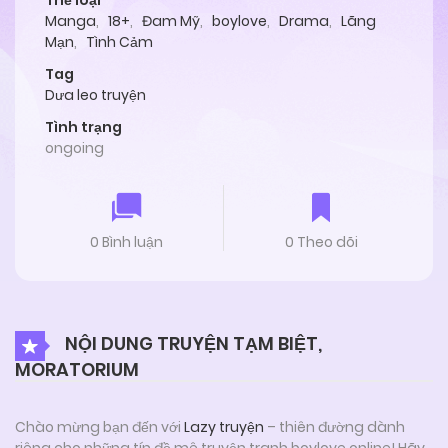
Thể loại
Manga
,
18+
,
Đam Mỹ
,
boylove
,
Drama
,
Lãng
Mạn
,
Tình Cảm
Tag
Dưa leo truyện
Tình trạng
ongoing
0 Bình luận
0 Theo dõi
NỘI DUNG TRUYỆN TẠM BIỆT,
MORATORIUM
Chào mừng bạn đến với
Lazy truyện
– thiên đường dành
riêng cho những tín đồ mê truyện tranh boylove online! Hãy