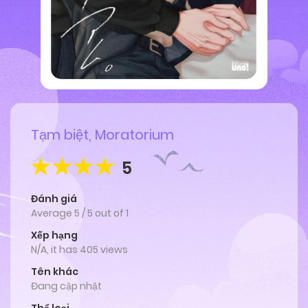
Tạm biệt, Moratorium
5
Đánh giá
Average
5
/
5
out of
1
Xếp hạng
N/A, it has 405 views
Tên khác
Đang cập nhật