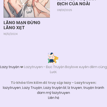
ĐỊCH CỦA NGÀI
08/01/2025
LÃNG MẠN ĐỪNG
LÃNG XẸT
16/12/2024
Lazy truyện
❤️ Lazytruyen - Đọc Truyện Boylove xuyên đêm cùng
Lười.
Từ khóa tìm kiếm để truy cập lazy - Lazytruyen:
lazytruyen
,
Lazy Truyện
,
Lazy truyện bl
,
lz truyen
,
truyện tranh
đam mỹ lazytruyen
Liên hệ