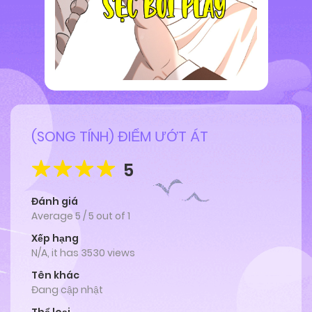
(SONG TÍNH) ĐIỂM ƯỚT ÁT
5
Đánh giá
Average
5
/
5
out of
1
Xếp hạng
N/A, it has 3530 views
Tên khác
Đang cập nhật