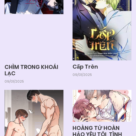
Chapter 3
04/06/2025
Chapter 2
04/06/2025
Chapter 1
Cấp Trên
CHÌM TRONG KHOÁI
LẠC
09/01/2025
09/01/2025
HOÀNG TỬ HOÀN
HẢO YÊU TÔI, TÌNH