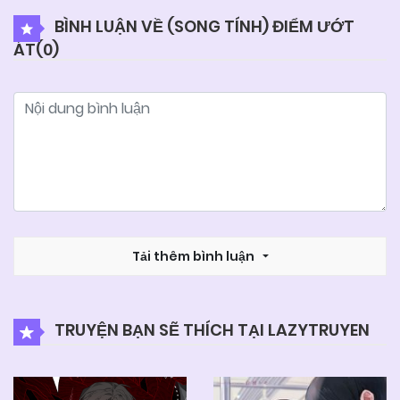
BÌNH LUẬN VỀ (SONG TÍNH) ĐIỂM ƯỚT
ÁT(
0
)
04/06/2025
Chapter 15
04/06/2025
Chapter 14
04/06/2025
Chapter 13
04/06/2025
Chapter 12
Tải thêm bình luận
04/06/2025
Chapter 11
TRUYỆN BẠN SẼ THÍCH TẠI LAZYTRUYEN
04/06/2025
Chapter 10