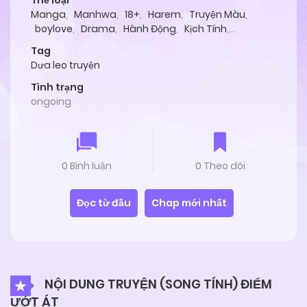
Thể loại
Manga
,
Manhwa
,
18+
,
Harem
,
Truyện Màu
,
boylove
,
Drama
,
Hành Động
,
Kịch Tính
,
Oneshot
Tag
Dưa leo truyện
Tình trạng
ongoing
0 Bình luận
0 Theo dõi
Đọc từ đầu
Chap mới nhất
NỘI DUNG TRUYỆN (SONG TÍNH) ĐIỂM
ƯỚT ÁT