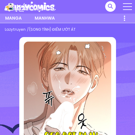
MANGA
MANHWA
Lazytruyen
(SONG TÍNH) ĐIỂM ƯỚT ÁT