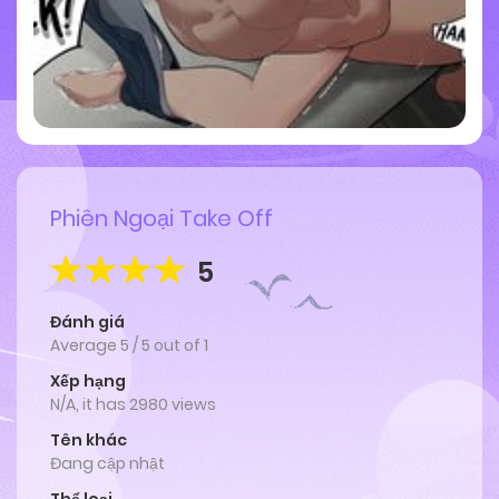
Phiên Ngoại Take Off
5
Đánh giá
Average
5
/
5
out of
1
Xếp hạng
N/A, it has 2980 views
Tên khác
Đang cập nhật