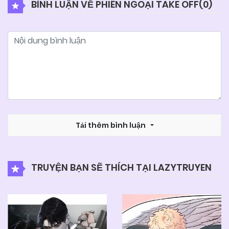
BÌNH LUẬN VỀ PHIÊN NGOẠI TAKE OFF(
0
)
03/06/2025
Chapter 5.8
03/06/2025
Chapter 5.7
03/06/2025
Chapter 5.6
03/06/2025
Tải thêm bình luận
Chapter 5.5
03/06/2025
Chapter 5.4
TRUYỆN BẠN SẼ THÍCH TẠI LAZYTRUYEN
03/06/2025
Chapter 5.3