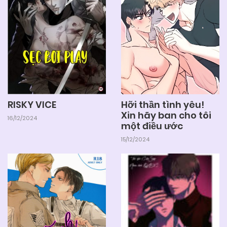
03/06/2025
Chapter 5.2
03/06/2025
Chapter 5.1
03/06/2025
Chapter 4
RISKY VICE
Hỡi thần tình yêu!
03/06/2025
Chapter 3
Xin hãy ban cho tôi
16/12/2024
một điều ước
15/12/2024
03/06/2025
Chapter 2
03/06/2025
Chapter 1