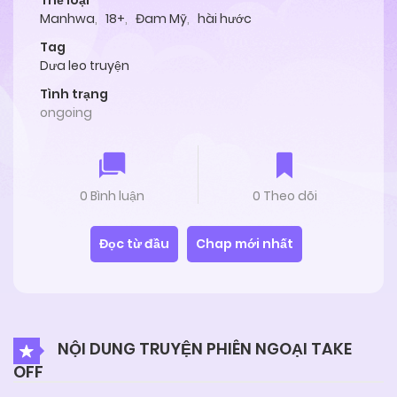
Thể loại
Manhwa
,
18+
,
Đam Mỹ
,
hài hước
Tag
Dưa leo truyện
Tình trạng
ongoing
0 Bình luận
0 Theo dõi
Đọc từ đầu
Chap mới nhất
NỘI DUNG TRUYỆN PHIÊN NGOẠI TAKE
OFF