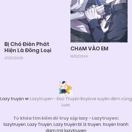
Bị Chó Điên Phát
CHẠM VÀO EM
Hiện Là Đồng Loại
16/12/2024
27/07/2025
Lazy truyện
❤️ Lazytruyen - Đọc Truyện Boylove xuyên đêm cùng
Lười.
Từ khóa tìm kiếm để truy cập lazy - Lazytruyen:
lazytruyen
,
Lazy Truyện
,
Lazy truyện bl
,
lz truyen
,
truyện tranh
đam mỹ lazytruyen