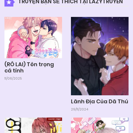
TRUYỆN BẠN SẼ THÍCH TẠI LAZYTRUYEN
(RÔ LAI) Tôn trọng
cá tính
11/06/2025
Lãnh Địa Của Dã Thú
29/11/2024