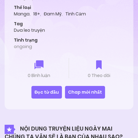
Thể loại
Manga
,
18+
,
Đam Mỹ
,
Tình Cảm
Tag
Dưa leo truyện
Tình trạng
ongoing
0 Bình luận
0 Theo dõi
Đọc từ đầu
Chap mới nhất
NỘI DUNG TRUYỆN LIỆU NGÀY MAI
CHÚNG TA VẪN SẼ LÀ BẠN CỦA NHAU SAO?