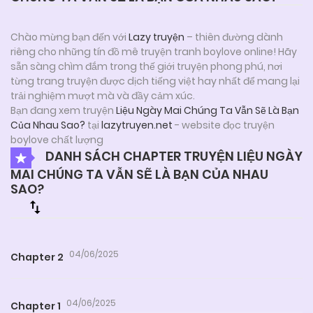
Chào mừng bạn đến với
Lazy truyện
– thiên đường dành
riêng cho những tín đồ mê truyện tranh boylove online! Hãy
sẵn sàng chìm đắm trong thế giới truyện phong phú, nơi
từng trang truyện được dịch tiếng việt hay nhất để mang lại
trải nghiệm mượt mà và đầy cảm xúc.
Bạn đang xem truyện
Liệu Ngày Mai Chúng Ta Vẫn Sẽ Là Bạn
Của Nhau Sao?
tại
lazytruyen.net
- website đọc truyện
boylove chất lượng
DANH SÁCH CHAPTER TRUYỆN LIỆU NGÀY
MAI CHÚNG TA VẪN SẼ LÀ BẠN CỦA NHAU
SAO?
04/06/2025
Chapter 2
04/06/2025
Chapter 1