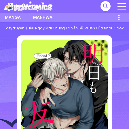
MANGA
MANHWA
Lazytruyen
Liệu Ngày Mai Chúng Ta Vẫn Sẽ Là Bạn Của Nhau Sao?