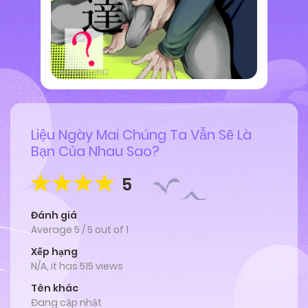
Liệu Ngày Mai Chúng Ta Vẫn Sẽ Là
Bạn Của Nhau Sao?
5
Đánh giá
Average
5
/
5
out of
1
Xếp hạng
N/A, it has 515 views
Tên khác
Đang cập nhật