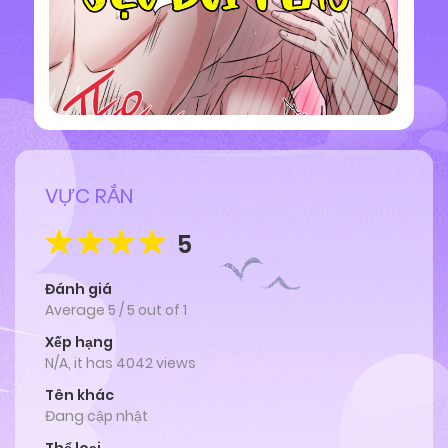
VỰC RẮN
5
Đánh giá
Average
5
/
5
out of
1
Xếp hạng
N/A, it has 4042 views
Tên khác
Đang cập nhật