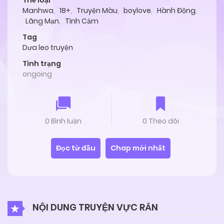
Thể loại
Manhwa
,
18+
,
Truyện Màu
,
boylove
,
Hành Động
,
Lãng Mạn
,
Tình Cảm
Tag
Dưa leo truyện
Tình trạng
ongoing
0 Bình luận
0 Theo dõi
Đọc từ đầu
Chap mới nhất
NỘI DUNG TRUYỆN VỰC RẮN