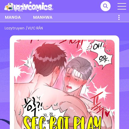
MANGA
MANHWA
Lazytruyen
VỰC RẮN