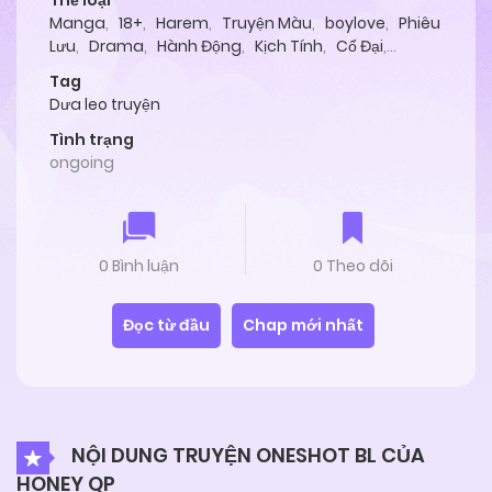
Thể loại
Manga
,
18+
,
Harem
,
Truyện Màu
,
boylove
,
Phiêu
Lưu
,
Drama
,
Hành Động
,
Kịch Tính
,
Cổ Đại
,
Oneshot
Tag
Dưa leo truyện
Tình trạng
ongoing
0 Bình luận
0 Theo dõi
Đọc từ đầu
Chap mới nhất
NỘI DUNG TRUYỆN ONESHOT BL CỦA
HONEY QP