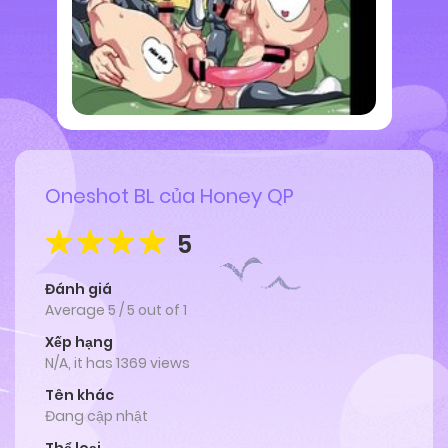
Oneshot BL của Honey QP
5
Đánh giá
Average
5
/
5
out of
1
Xếp hạng
N/A, it has 1369 views
Tên khác
Đang cập nhật