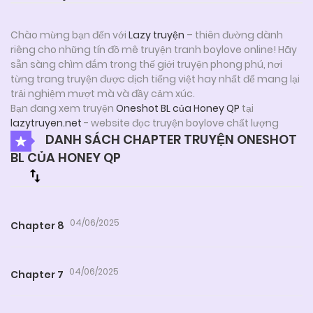
Chào mừng bạn đến với
Lazy truyện
– thiên đường dành
riêng cho những tín đồ mê truyện tranh boylove online! Hãy
sẵn sàng chìm đắm trong thế giới truyện phong phú, nơi
từng trang truyện được dịch tiếng việt hay nhất để mang lại
trải nghiệm mượt mà và đầy cảm xúc.
Bạn đang xem truyện
Oneshot BL của Honey QP
tại
lazytruyen.net
- website đọc truyện boylove chất lượng
DANH SÁCH CHAPTER TRUYỆN ONESHOT
BL CỦA HONEY QP
04/06/2025
Chapter 8
04/06/2025
Chapter 7