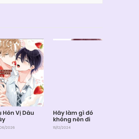
ụ Hôn Vị Dâu
Hãy làm gì đó
ây
không nên đi
/06/2026
15/12/2024