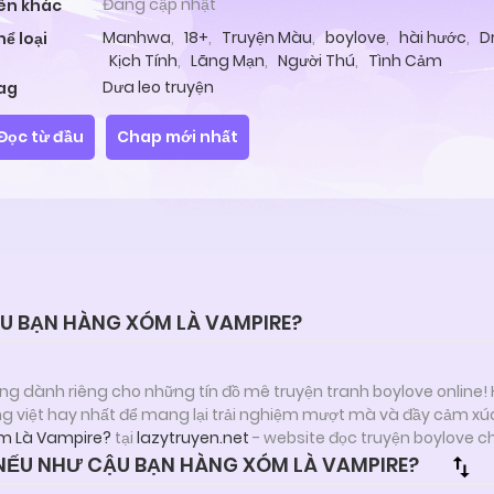
Đang cập nhật
ên khác
Manhwa
,
18+
,
Truyện Màu
,
boylove
,
hài hước
,
D
hể loại
Kịch Tính
,
Lãng Mạn
,
Người Thú
,
Tình Cảm
Dưa leo truyện
ag
Đọc từ đầu
Chap mới nhất
U BẠN HÀNG XÓM LÀ VAMPIRE?
ng dành riêng cho những tín đồ mê truyện tranh boylove online!
ng việt hay nhất để mang lại trải nghiệm mượt mà và đầy cảm xú
m Là Vampire?
tại
lazytruyen.net
- website đọc truyện boylove c
ẾU NHƯ CẬU BẠN HÀNG XÓM LÀ VAMPIRE?