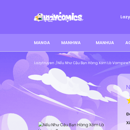
Laz
MANGA
MANHWA
MANHUA
A
Lazytruyen
Nếu Như Cậu Bạn Hàng Xóm Là Vampire?
N
Đ
X