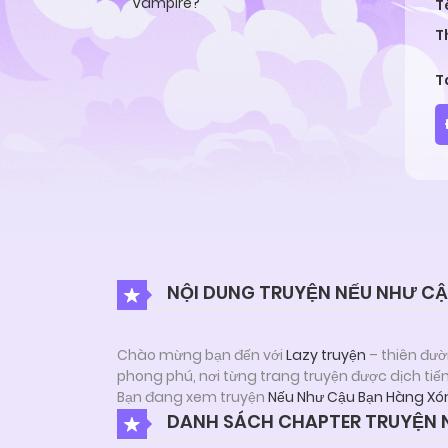
T
T
T
NỘI DUNG TRUYỆN NẾU NHƯ CẬ
Chào mừng bạn đến với
Lazy truyện
– thiên đườ
phong phú, nơi từng trang truyện được dịch tiế
Bạn đang xem truyện
Nếu Như Cậu Bạn Hàng Xó
DANH SÁCH CHAPTER TRUYỆN N