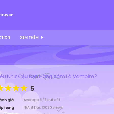
ytruyen
CTION
XEM THÊM
ếu Như Cậu Bạn Hàng Xóm Là Vampire?
5
Average
5
/
5
out of
1
ánh giá
N/A, it has 10030 views
ếp hạng