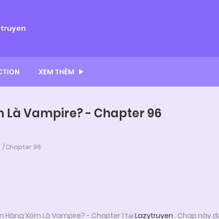
ytruyen
CTION
XEM THÊM
 Là Vampire? - Chapter 96
Chapter 96
n Hàng Xóm Là Vampire? - Chapter 1 tại
Lazytruyen
. Chap này đ