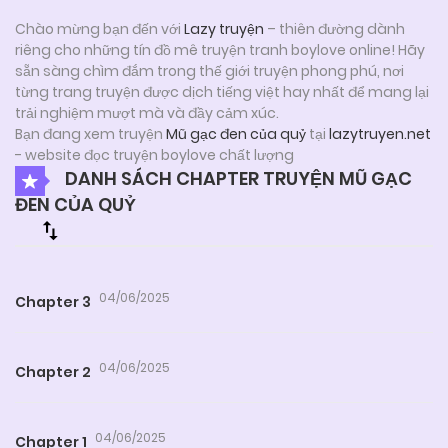
Chào mừng bạn đến với
Lazy truyện
– thiên đường dành
riêng cho những tín đồ mê truyện tranh boylove online! Hãy
sẵn sàng chìm đắm trong thế giới truyện phong phú, nơi
từng trang truyện được dịch tiếng việt hay nhất để mang lại
trải nghiệm mượt mà và đầy cảm xúc.
Bạn đang xem truyện
Mũ gạc đen của quỷ
tại
lazytruyen.net
- website đọc truyện boylove chất lượng
DANH SÁCH CHAPTER TRUYỆN MŨ GẠC
ĐEN CỦA QUỶ
04/06/2025
Chapter 3
04/06/2025
Chapter 2
04/06/2025
Chapter 1