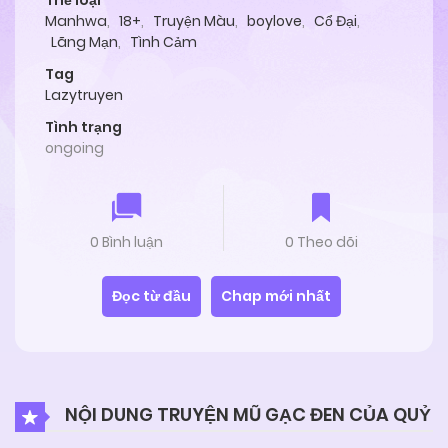
Thể loại
Manhwa
,
18+
,
Truyện Màu
,
boylove
,
Cổ Đại
,
Lãng Mạn
,
Tình Cảm
Tag
Lazytruyen
Tình trạng
ongoing
0 Bình luận
0 Theo dõi
Đọc từ đầu
Chap mới nhất
NỘI DUNG TRUYỆN MŨ GẠC ĐEN CỦA QUỶ