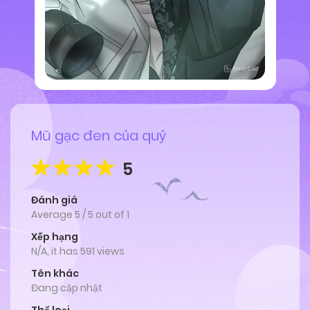
Mũ gạc đen của quỷ
5
Đánh giá
Average
5
/
5
out of
1
Xếp hạng
N/A, it has 591 views
Tên khác
Đang cập nhật