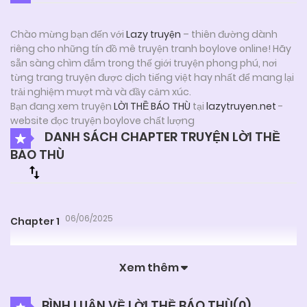
Chào mừng bạn đến với
Lazy truyện
– thiên đường dành
riêng cho những tín đồ mê truyện tranh boylove online! Hãy
sẵn sàng chìm đắm trong thế giới truyện phong phú, nơi
từng trang truyện được dịch tiếng việt hay nhất để mang lại
trải nghiệm mượt mà và đầy cảm xúc.
Bạn đang xem truyện
LỜI THỀ BÁO THÙ
tại
lazytruyen.net
-
website đọc truyện boylove chất lượng
DANH SÁCH CHAPTER TRUYỆN LỜI THỀ
BÁO THÙ
06/06/2025
Chapter 1
Xem thêm
BÌNH LUẬN VỀ LỜI THỀ BÁO THÙ(
0
)