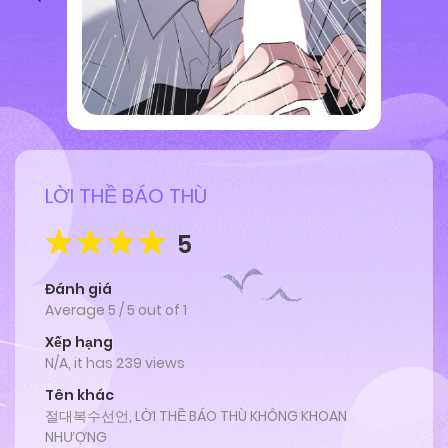
LỜI THỀ BÁO THÙ
5
Đánh giá
Average
5
/
5
out of
1
Xếp hạng
N/A, it has 239 views
Tên khác
절대복수선언, LỜI THỀ BÁO THÙ KHÔNG KHOAN
NHƯỢNG