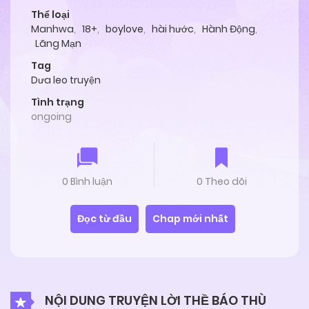
Thể loại
Manhwa
,
18+
,
boylove
,
hài hước
,
Hành Động
,
Lãng Mạn
Tag
Dưa leo truyện
Tình trạng
ongoing
0 Bình luận
0 Theo dõi
Đọc từ đầu
Chap mới nhất
NỘI DUNG TRUYỆN LỜI THỀ BÁO THÙ