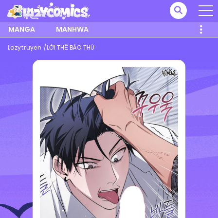
MANGA
MANHWA
Lazytruyen
LỜI THỀ BÁO THÙ