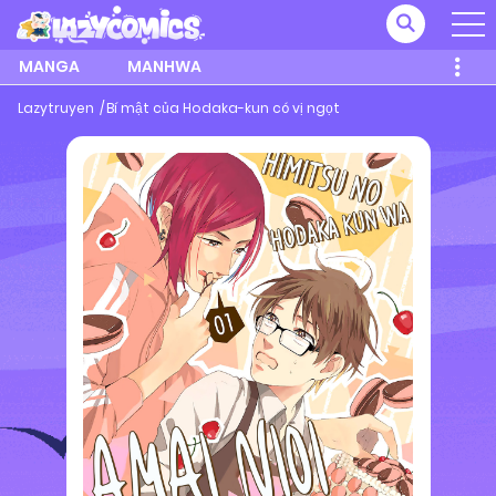
MANGA
MANHWA
Lazytruyen
Bí mật của Hodaka-kun có vị ngọt