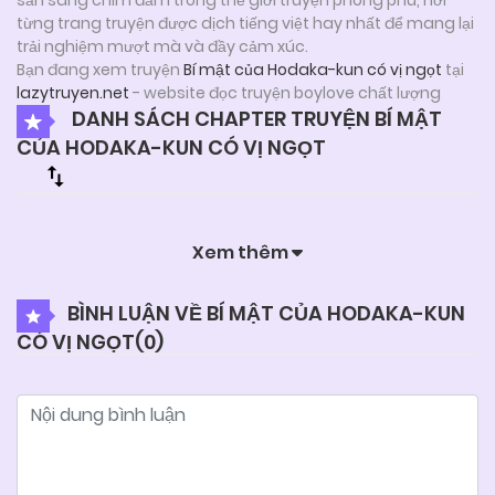
từng trang truyện được dịch tiếng việt hay nhất để mang lại
trải nghiệm mượt mà và đầy cảm xúc.
Bạn đang xem truyện
Bí mật của Hodaka-kun có vị ngọt
tại
lazytruyen.net
- website đọc truyện boylove chất lượng
DANH SÁCH CHAPTER TRUYỆN BÍ MẬT
CỦA HODAKA-KUN CÓ VỊ NGỌT
Xem thêm
BÌNH LUẬN VỀ BÍ MẬT CỦA HODAKA-KUN
CÓ VỊ NGỌT(
0
)