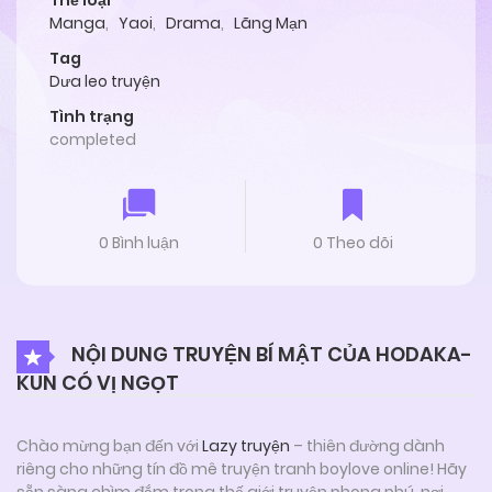
Thể loại
Manga
,
Yaoi
,
Drama
,
Lãng Mạn
Tag
Dưa leo truyện
Tình trạng
completed
0 Bình luận
0 Theo dõi
NỘI DUNG TRUYỆN BÍ MẬT CỦA HODAKA-
KUN CÓ VỊ NGỌT
Chào mừng bạn đến với
Lazy truyện
– thiên đường dành
riêng cho những tín đồ mê truyện tranh boylove online! Hãy
sẵn sàng chìm đắm trong thế giới truyện phong phú, nơi