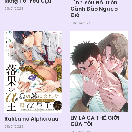
Rằng Tôi Yêu Cậu
Tình Yêu Nở Trên
Cành Đào Ngược
09/01/2025
Gió
06/06/2025
EM LÀ CẢ THẾ GIỚI
Rakka no Alpha ouu
CỦA TÔI
09/01/2025
25/06/2026