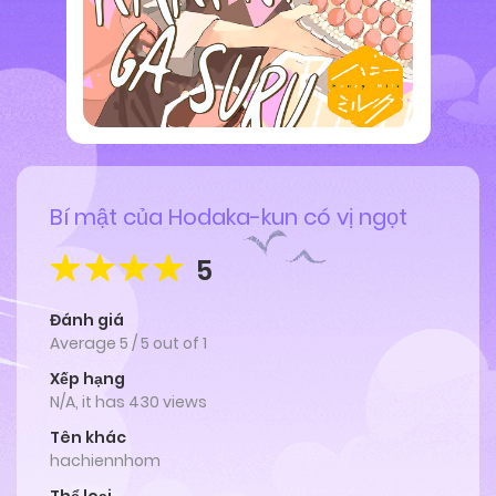
Bí mật của Hodaka-kun có vị ngọt
5
Đánh giá
Average
5
/
5
out of
1
Xếp hạng
N/A, it has 430 views
Tên khác
hachiennhom