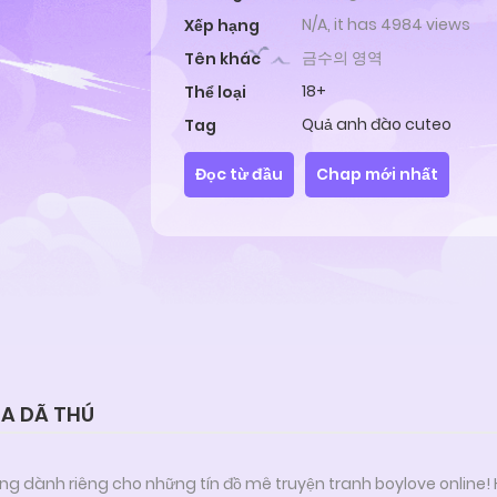
N/A, it has 4984 views
Xếp hạng
금수의 영역
Tên khác
18+
Thể loại
Quả anh đào cuteo
Tag
Đọc từ đầu
Chap mới nhất
ỦA DÃ THÚ
ng dành riêng cho những tín đồ mê truyện tranh boylove online!