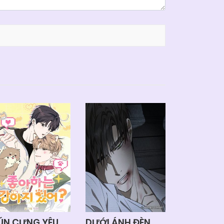
6/2026
ÚN CƯNG YÊU
DƯỚI ÁNH ĐÈN