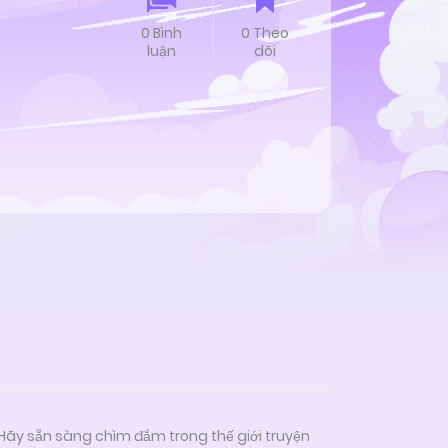
0 Bình
0 Theo
luận
dõi
 Hãy sẵn sàng chìm đắm trong thế giới truyện