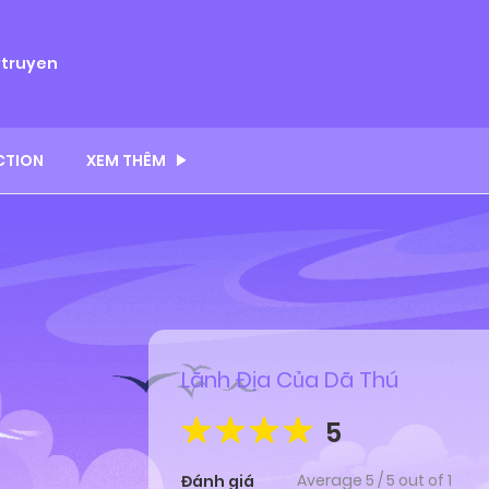
ytruyen
CTION
XEM THÊM
Lãnh Địa Của Dã Thú
5
Average
5
/
5
out of
1
Đánh giá