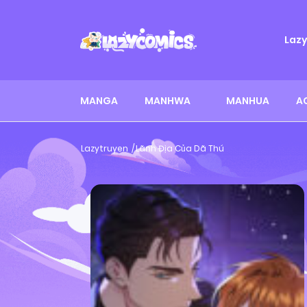
Laz
MANGA
MANHWA
MANHUA
A
Lazytruyen
Lãnh Địa Của Dã Thú