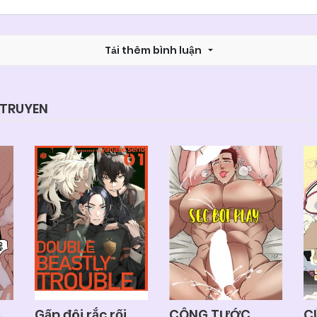
Chapter 25
25/06/2026
Tải thêm bình luận
Chapter 23
25/06/2026
Chapter 21
25/06/2026
YTRUYEN
Chapter 19
25/06/2026
Chapter 17 (H)
25/06/2026
Chapter Profile nhân vật
25/0
Chapter 14
25/06/2026
A
Gấp đôi rắc rối
CÔNG TƯỚC
C