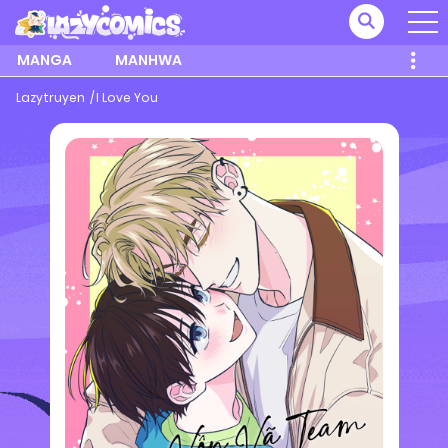
MANGA
MANHWA
Lazytruyen
I Love You