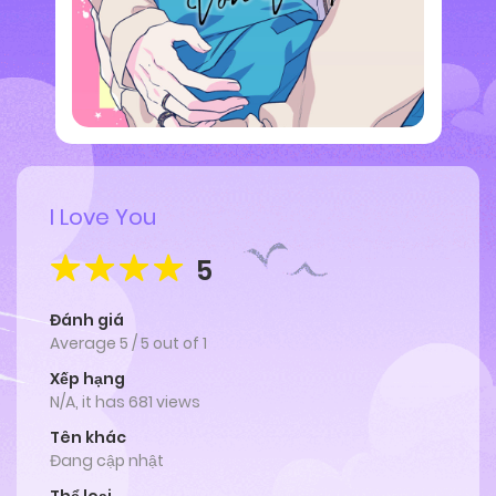
I Love You
5
Đánh giá
Average
5
/
5
out of
1
Xếp hạng
N/A, it has 681 views
Tên khác
Đang cập nhật