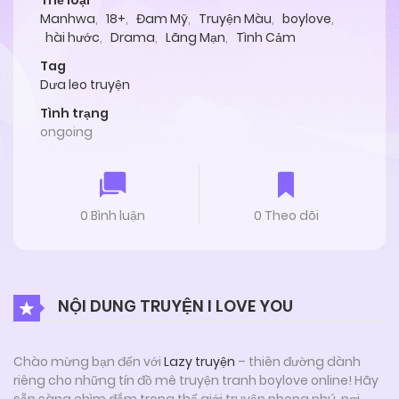
Thể loại
Manhwa
,
18+
,
Đam Mỹ
,
Truyện Màu
,
boylove
,
hài hước
,
Drama
,
Lãng Mạn
,
Tình Cảm
Tag
Dưa leo truyện
Tình trạng
ongoing
0 Bình luận
0 Theo dõi
NỘI DUNG TRUYỆN I LOVE YOU
Chào mừng bạn đến với
Lazy truyện
– thiên đường dành
riêng cho những tín đồ mê truyện tranh boylove online! Hãy
sẵn sàng chìm đắm trong thế giới truyện phong phú, nơi