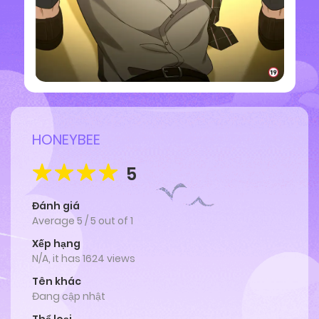
HONEYBEE
5
Đánh giá
Average
5
/
5
out of
1
Xếp hạng
N/A, it has 1624 views
Tên khác
Đang cập nhật