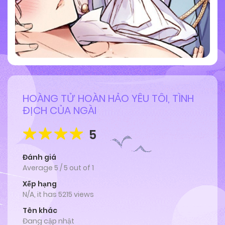
HOÀNG TỬ HOÀN HẢO YÊU TÔI, TÌNH
ĐỊCH CỦA NGÀI
5
Đánh giá
Average
5
/
5
out of
1
Xếp hạng
N/A, it has 5215 views
Tên khác
Đang cập nhật