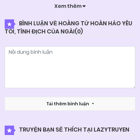
Xem thêm
06/06/2025
Chapter 47
BÌNH LUẬN VỀ HOÀNG TỬ HOÀN HẢO YÊU
TÔI, TÌNH ĐỊCH CỦA NGÀI(
0
)
06/06/2025
Chapter 46
06/06/2025
Chapter 45
06/06/2025
Chapter 44
06/06/2025
Chapter 43
Tải thêm bình luận
06/06/2025
Chapter 42
TRUYỆN BẠN SẼ THÍCH TẠI LAZYTRUYEN
06/06/2025