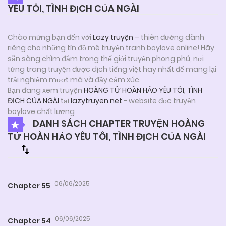
YÊU TÔI, TÌNH ĐỊCH CỦA NGÀI
Chào mừng bạn đến với
Lazy truyện
– thiên đường dành
riêng cho những tín đồ mê truyện tranh boylove online! Hãy
sẵn sàng chìm đắm trong thế giới truyện phong phú, nơi
từng trang truyện được dịch tiếng việt hay nhất để mang lại
trải nghiệm mượt mà và đầy cảm xúc.
Bạn đang xem truyện
HOÀNG TỬ HOÀN HẢO YÊU TÔI, TÌNH
ĐỊCH CỦA NGÀI
tại
lazytruyen.net
- website đọc truyện
boylove chất lượng
DANH SÁCH CHAPTER TRUYỆN HOÀNG
TỬ HOÀN HẢO YÊU TÔI, TÌNH ĐỊCH CỦA NGÀI
06/06/2025
Chapter 55
06/06/2025
Chapter 54