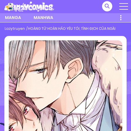
MANGA
MANHWA
Lazytruyen
HOÀNG TỬ HOÀN HẢO YÊU TÔI, TÌNH ĐỊCH CỦA NGÀI