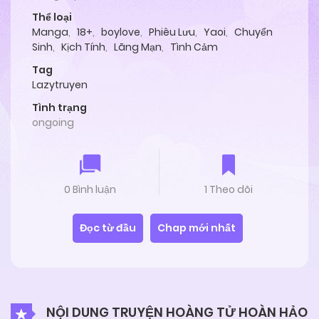
Thể loại
Manga
,
18+
,
boylove
,
Phiêu Lưu
,
Yaoi
,
Chuyển
Sinh
,
Kịch Tính
,
Lãng Mạn
,
Tình Cảm
Tag
Lazytruyen
Tình trạng
ongoing
0 Bình luận
1 Theo dõi
Đọc từ đầu
Chap mới nhất
NỘI DUNG TRUYỆN HOÀNG TỬ HOÀN HẢO