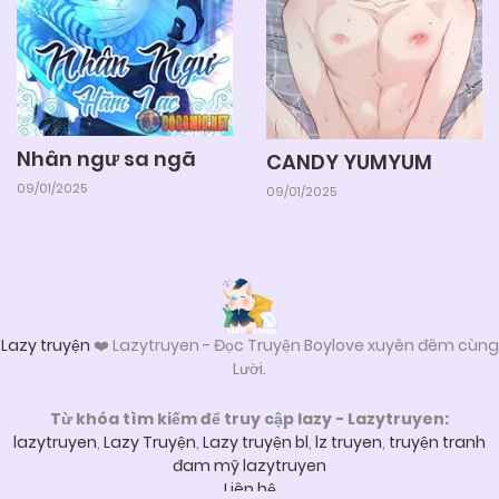
06/06/2025
Chapter 28
06/06/2025
Chapter 27
Nhân ngư sa ngã
CANDY YUMYUM
06/06/2025
Chapter 26
09/01/2025
09/01/2025
06/06/2025
Chapter 25
06/06/2025
Chapter 24
Lazy truyện
❤️ Lazytruyen - Đọc Truyện Boylove xuyên đêm cùng
Lười.
06/06/2025
Chapter 23
Từ khóa tìm kiếm để truy cập lazy - Lazytruyen:
lazytruyen
,
Lazy Truyện
,
Lazy truyện bl
,
lz truyen
,
truyện tranh
đam mỹ lazytruyen
06/06/2025
Chapter 22
Liên hệ