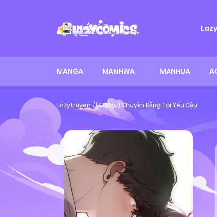
Laz
MANGA
MANHWA
MANHUA
A
Lazytruyen
(CBunu) Chuyện Rằng Tôi Yêu Cậu