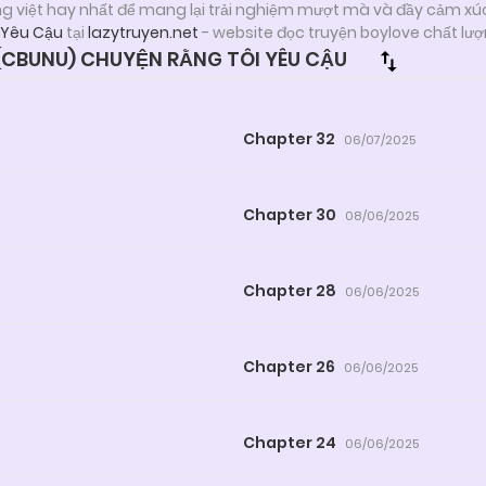
ng việt hay nhất để mang lại trải nghiệm mượt mà và đầy cảm xú
 Yêu Cậu
tại
lazytruyen.net
- website đọc truyện boylove chất lư
CBUNU) CHUYỆN RẰNG TÔI YÊU CẬU
Chapter 32
06/07/2025
Chapter 30
08/06/2025
Chapter 28
06/06/2025
Chapter 26
06/06/2025
Chapter 24
06/06/2025