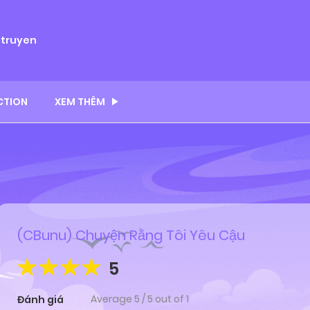
ytruyen
CTION
XEM THÊM
(CBunu) Chuyện Rằng Tôi Yêu Cậu
5
Average
5
/
5
out of
1
Đánh giá