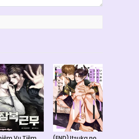
hiệm Vụ Tiềm
(END) Itsuka no