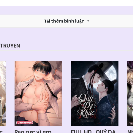
Chapter 10
06/06/2025
Tải thêm bình luận
Chapter 8
06/06/2025
Chapter 6
06/06/2025
YTRUYEN
Chapter 4
06/06/2025
Chapter 2
06/06/2025
Chapter 0
06/06/2025
c
Rạo rực vì em
FULL HD_QUỶ DẠ
N