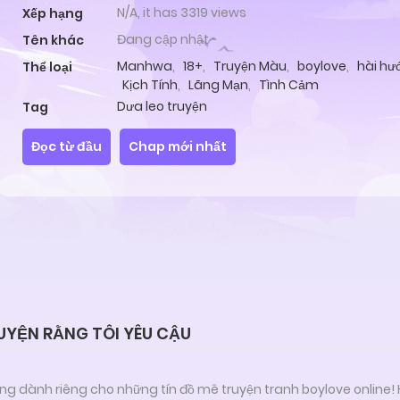
N/A, it has 3319 views
Xếp hạng
Đang cập nhật
Tên khác
Manhwa
,
18+
,
Truyện Màu
,
boylove
,
hài hư
Thể loại
Kịch Tính
,
Lãng Mạn
,
Tình Cảm
Dưa leo truyện
Tag
Đọc từ đầu
Chap mới nhất
UYỆN RẰNG TÔI YÊU CẬU
ng dành riêng cho những tín đồ mê truyện tranh boylove online!