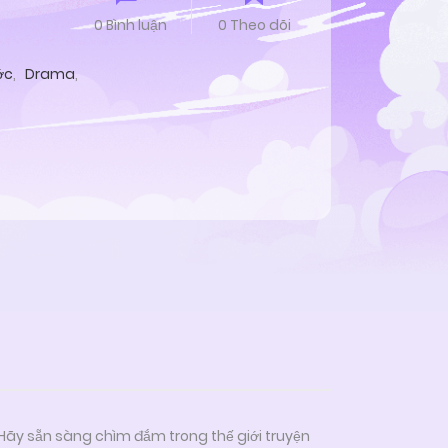
0 Bình luận
0 Theo dõi
ớc
,
Drama
,
 Hãy sẵn sàng chìm đắm trong thế giới truyện