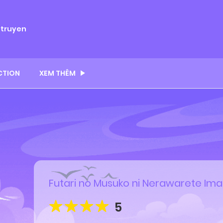
ytruyen
CTION
XEM THÊM
Futari no Musuko ni Nerawarete Im
5