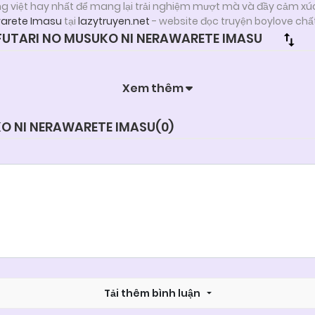
ng việt hay nhất để mang lại trải nghiệm mượt mà và đầy cảm xú
warete Imasu
tại
lazytruyen.net
- website đọc truyện boylove chấ
UTARI NO MUSUKO NI NERAWARETE IMASU
Xem thêm
KO NI NERAWARETE IMASU(
0
)
Tải thêm bình luận