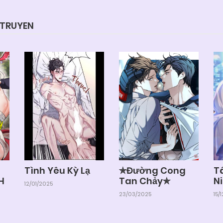
YTRUYEN
Tình Yêu Kỳ Lạ
✯Đường Cong
T
H
Tan Chảy✯
N
12/01/2025
23/03/2025
15/