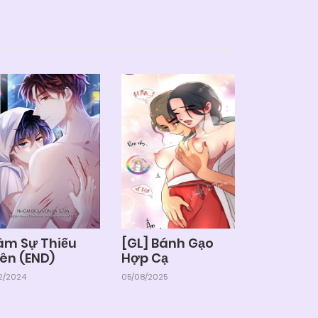
âm Sự Thiếu
[GL] Bánh Gạo
iên (END)
Hợp Cạ
12/2024
05/08/2025