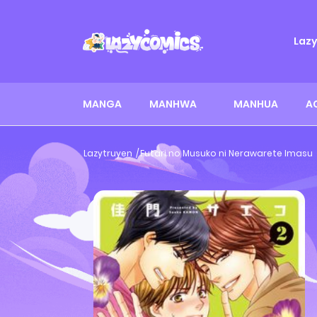
Laz
MANGA
MANHWA
MANHUA
A
Lazytruyen
Futari no Musuko ni Nerawarete Imasu