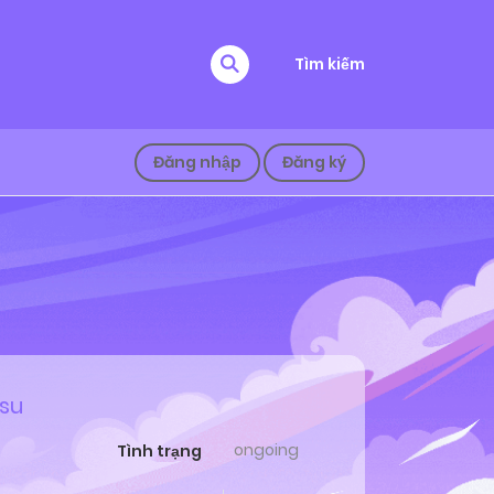
Tìm kiếm
Đăng nhập
Đăng ký
asu
ongoing
Tình trạng