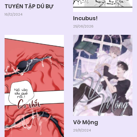
TUYỂN TẬP DÚ BỰ
16/12/2024
Incubus!
25/06/2026
Vỡ Mộng
29/11/2024