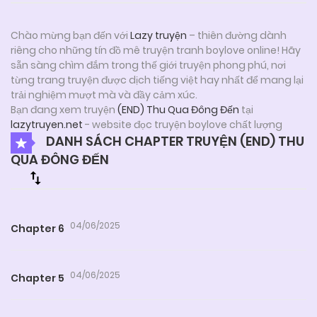
Chào mừng bạn đến với
Lazy truyện
– thiên đường dành
riêng cho những tín đồ mê truyện tranh boylove online! Hãy
sẵn sàng chìm đắm trong thế giới truyện phong phú, nơi
từng trang truyện được dịch tiếng việt hay nhất để mang lại
trải nghiệm mượt mà và đầy cảm xúc.
Bạn đang xem truyện
(END) Thu Qua Đông Đến
tại
lazytruyen.net
- website đọc truyện boylove chất lượng
DANH SÁCH CHAPTER TRUYỆN (END) THU
QUA ĐÔNG ĐẾN
04/06/2025
Chapter 6
04/06/2025
Chapter 5