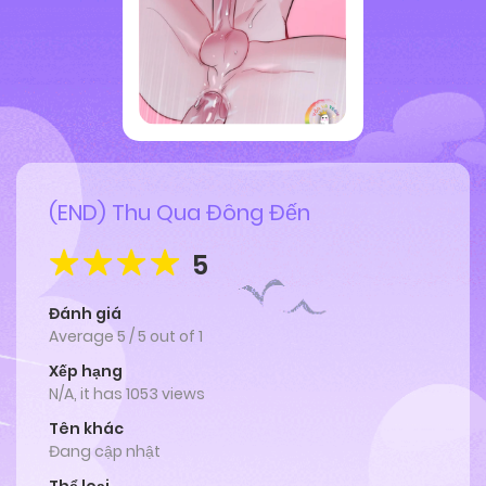
(END) Thu Qua Đông Đến
5
Đánh giá
Average
5
/
5
out of
1
Xếp hạng
N/A, it has 1053 views
Tên khác
Đang cập nhật