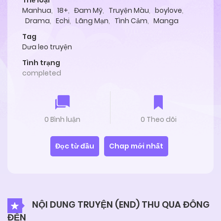
Thể loại
Manhua
,
18+
,
Đam Mỹ
,
Truyện Màu
,
boylove
,
Drama
,
Echi
,
Lãng Mạn
,
Tình Cảm
,
Manga
Tag
Dưa leo truyện
Tình trạng
completed
0 Bình luận
0 Theo dõi
Đọc từ đầu
Chap mới nhất
NỘI DUNG TRUYỆN (END) THU QUA ĐÔNG
ĐẾN