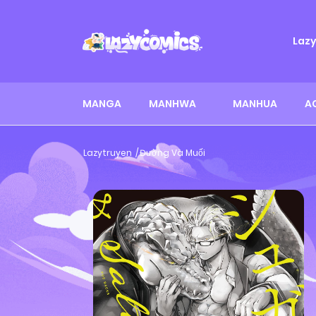
Laz
MANGA
MANHWA
MANHUA
A
Lazytruyen
Đường Và Muối