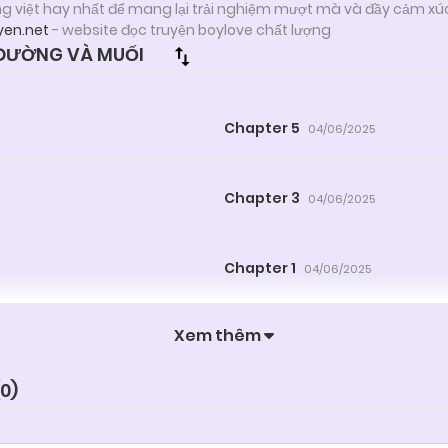
ng việt hay nhất để mang lại trải nghiệm mượt mà và đầy cảm xú
yen.net
- website đọc truyện boylove chất lượng
ĐƯỜNG VÀ MUỐI
Chapter 5
04/06/2025
Chapter 3
04/06/2025
Chapter 1
04/06/2025
Xem thêm
0
)