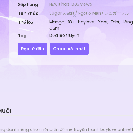
N/A, it has 1005 views
Xếp hạng
Sugar & Salt / Ngọt & Mặn / シュガーソル
Tên khác
Manga
,
18+
,
boylove
,
Yaoi
,
Echi
,
Lãng
Thể loại
Cảm
Dưa leo truyện
Tag
Đọc từ đầu
Chap mới nhất
MUỐI
ng dành riêng cho những tín đồ mê truyện tranh boylove online!