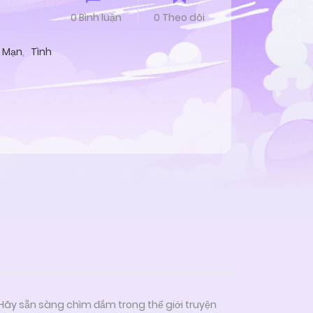
0 Bình luận
0 Theo dõi
ト
 Mạn
,
Tình
 Hãy sẵn sàng chìm đắm trong thế giới truyện