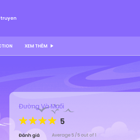
ytruyen
CTION
XEM THÊM
Đường Và Muối
5
Average
5
/
5
out of
1
Đánh giá