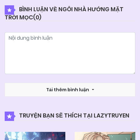
BÌNH LUẬN VỀ NGÔI NHÀ HƯỚNG MẶT
TRỜI MỌC(
0
)
05/06/2025
Chapter 42
05/06/2025
Chapter 41
05/06/2025
Chapter 40
05/06/2025
Chapter 39
Tải thêm bình luận
05/06/2025
Chapter 38
TRUYỆN BẠN SẼ THÍCH TẠI LAZYTRUYEN
05/06/2025
Chapter 37