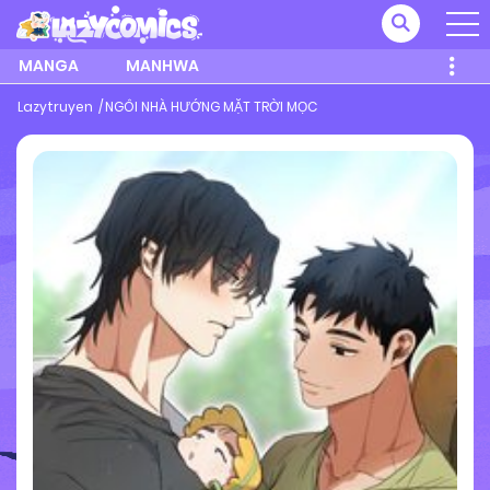
MANGA
MANHWA
Lazytruyen
NGÔI NHÀ HƯỚNG MẶT TRỜI MỌC