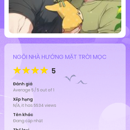
NGÔI NHÀ HƯỚNG MẶT TRỜI MỌC
5
Đánh giá
Average
5
/
5
out of
1
Xếp hạng
N/A, it has 5534 views
Tên khác
Đang cập nhật