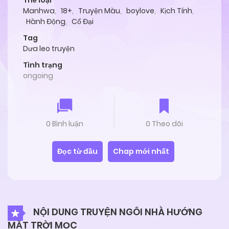
Thể loại
Manhwa
,
18+
,
Truyện Màu
,
boylove
,
Kịch Tính
,
Hành Động
,
Cổ Đại
Tag
Dưa leo truyện
Tình trạng
ongoing
0 Bình luận
0 Theo dõi
Đọc từ đầu
Chap mới nhất
NỘI DUNG TRUYỆN NGÔI NHÀ HƯỚNG
MẶT TRỜI MỌC