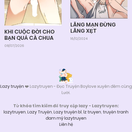
05/06/2025
Chapter 23
LÃNG MẠN ĐỪNG
LÃNG XẸT
KHI CUỘC ĐỜI CHO
05/06/2025
Chapter 22
BẠN QUẢ CÀ CHUA
16/12/2024
08/07/2026
05/06/2025
Chapter 21
05/06/2025
Chapter 20
Lazy truyện
❤️ Lazytruyen - Đọc Truyện Boylove xuyên đêm cùng
Lười.
05/06/2025
Chapter 19
Từ khóa tìm kiếm để truy cập lazy - Lazytruyen:
lazytruyen
,
Lazy Truyện
,
Lazy truyện bl
,
lz truyen
,
truyện tranh
05/06/2025
Chapter 18
đam mỹ lazytruyen
Liên hệ