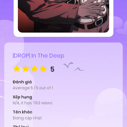
|DROP| In The Deep
5
Đánh giá
Average
5
/
5
out of
1
Xếp hạng
N/A, it has 783 views
Tên khác
Đang cập nhật