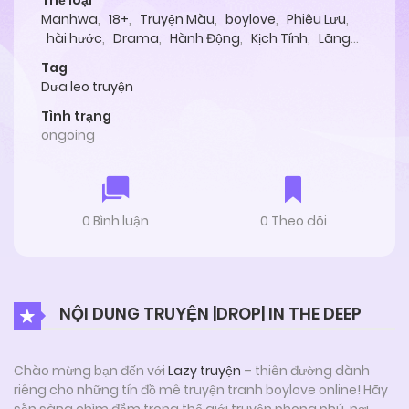
Thể loại
Manhwa
,
18+
,
Truyện Màu
,
boylove
,
Phiêu Lưu
,
hài hước
,
Drama
,
Hành Động
,
Kịch Tính
,
Lãng
Mạn
,
Tình Cảm
Tag
Dưa leo truyện
Tình trạng
ongoing
0 Bình luận
0 Theo dõi
NỘI DUNG TRUYỆN |DROP| IN THE DEEP
Chào mừng bạn đến với
Lazy truyện
– thiên đường dành
riêng cho những tín đồ mê truyện tranh boylove online! Hãy
sẵn sàng chìm đắm trong thế giới truyện phong phú, nơi