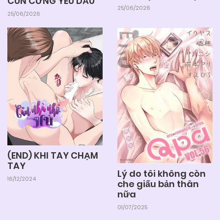
CÚN CƯNG YÊU DẤU
25/06/2026
25/06/2026
(END) KHI TAY CHẠM
TAY
Lý do tôi không còn
16/12/2024
che giấu bản thân
nữa
01/07/2025