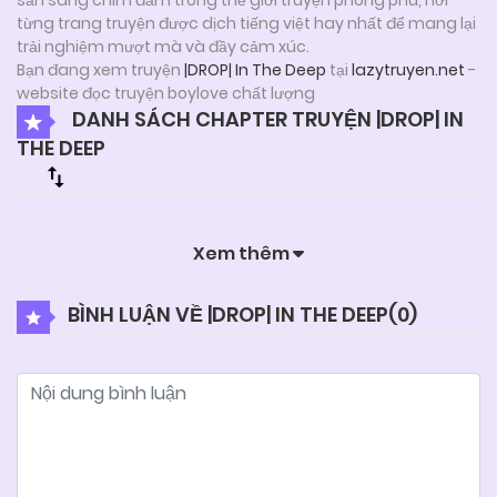
từng trang truyện được dịch tiếng việt hay nhất để mang lại
trải nghiệm mượt mà và đầy cảm xúc.
Bạn đang xem truyện
|DROP| In The Deep
tại
lazytruyen.net
-
website đọc truyện boylove chất lượng
DANH SÁCH CHAPTER TRUYỆN |DROP| IN
THE DEEP
Xem thêm
BÌNH LUẬN VỀ |DROP| IN THE DEEP(
0
)