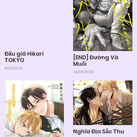
Đấu giá Hikari
[END] Đường Và
TOKYO
Muối
16/12/2024
26/06/2025
Nghĩa Địa Sắc Thu