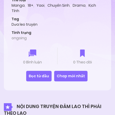
Thể loại
Manga
,
18+
,
Yaoi
,
Chuyển Sinh
,
Drama
,
Kịch
Tính
Tag
Dưa leo truyện
Tình trạng
ongoing
0 Bình luận
0 Theo dõi
Đọc từ đầu
Chap mới nhất
NỘI DUNG TRUYỆN ĐÂM LAO THÌ PHẢI
THEO LAO