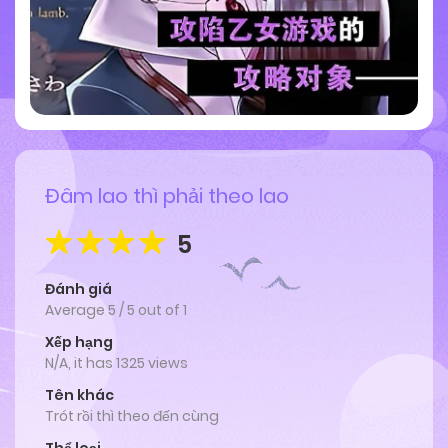
Đâm lao thì phải theo lao
5
Đánh giá
Average
5
/
5
out of
1
Xếp hạng
N/A, it has 1325 views
Tên khác
Trót rồi thì theo đến cùng