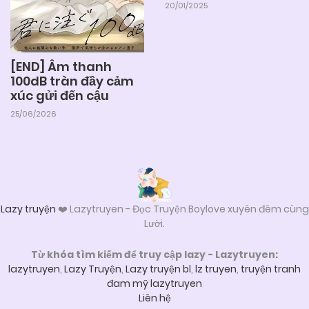
20/01/2025
[END] Âm thanh
100dB tràn đầy cảm
xúc gửi đến cậu
25/06/2026
Lazy truyện
❤️ Lazytruyen - Đọc Truyện Boylove xuyên đêm cùng
Lười.
Từ khóa tìm kiếm để truy cập lazy - Lazytruyen:
lazytruyen
,
Lazy Truyện
,
Lazy truyện bl
,
lz truyen
,
truyện tranh
đam mỹ lazytruyen
Liên hệ