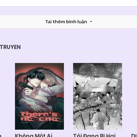
Chapter 23
04/06/2025
Tải thêm bình luận
Chapter 21
04/06/2025
Chapter 19
04/06/2025
YTRUYEN
Chapter 17
04/06/2025
Chapter 15
04/06/2025
Chapter 13
04/06/2025
Chapter 11
04/06/2025
h
Không Một Ai
Tôi Đang Bị Hai
D