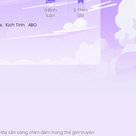
0 Bình
0 Theo
luận
dõi
e
,
Kịch Tính
,
ABO
 Hãy sẵn sàng chìm đắm trong thế giới truyện