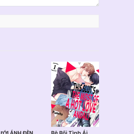
ƯỚI ÁNH ĐÈN
Bê Bối Tình Ái