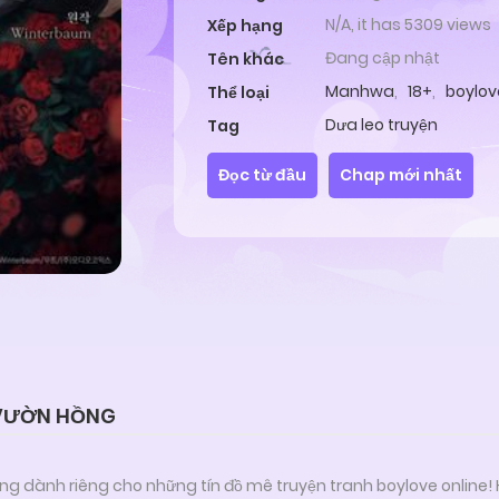
N/A, it has 5309 views
Xếp hạng
Đang cập nhật
Tên khác
Manhwa
,
18+
,
boylov
Thể loại
Dưa leo truyện
Tag
Đọc từ đầu
Chap mới nhất
 VƯỜN HỒNG
ng dành riêng cho những tín đồ mê truyện tranh boylove online!