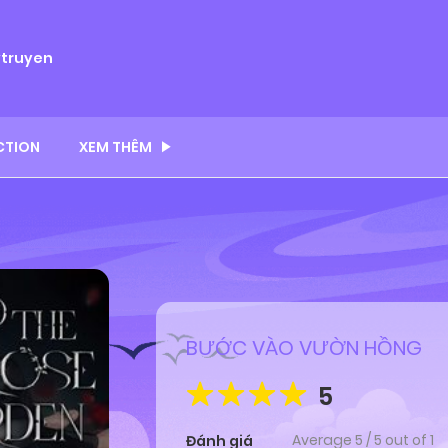
ytruyen
CTION
XEM THÊM
BƯỚC VÀO VƯỜN HỒNG
5
Average
5
/
5
out of
1
Đánh giá