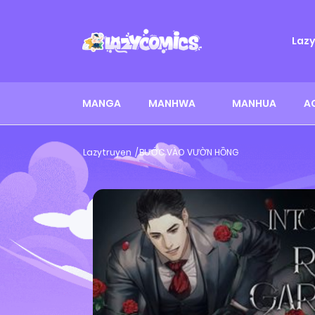
Laz
MANGA
MANHWA
MANHUA
A
Lazytruyen
BƯỚC VÀO VƯỜN HỒNG