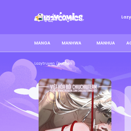
Laz
MANGA
MANHWA
MANHUA
A
Lazytruyen
Đại Tiên