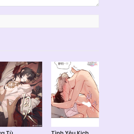
ửa Tù
Tình Yêu Kịch