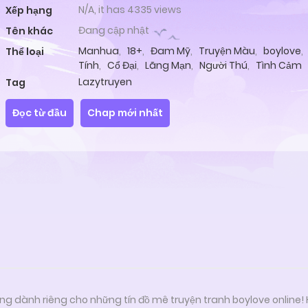
N/A, it has 4335 views
Xếp hạng
Đang cập nhật
Tên khác
Manhua
,
18+
,
Đam Mỹ
,
Truyện Màu
,
boylove
,
Thể loại
Tính
,
Cổ Đại
,
Lãng Mạn
,
Người Thú
,
Tình Cảm
Lazytruyen
Tag
Đọc từ đầu
Chap mới nhất
ng dành riêng cho những tín đồ mê truyện tranh boylove online!