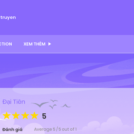
ytruyen
CTION
XEM THÊM
Đại Tiên
5
Average
5
/
5
out of
1
Đánh giá