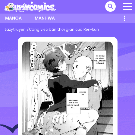
MANGA
MANHWA
Lazytruyen
Công việc bán thời gian của Ren-kun