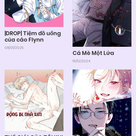
|DROP| Tiệm đồ uống
của cáo Flynn
08/01/2025
Cá Mè Một Lứa
16/12/2024