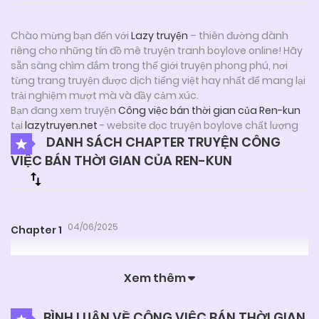
Chào mừng bạn đến với
Lazy truyện
– thiên đường dành
riêng cho những tín đồ mê truyện tranh boylove online! Hãy
sẵn sàng chìm đắm trong thế giới truyện phong phú, nơi
từng trang truyện được dịch tiếng việt hay nhất để mang lại
trải nghiệm mượt mà và đầy cảm xúc.
Bạn đang xem truyện
Công việc bán thời gian của Ren-kun
tại
lazytruyen.net
- website đọc truyện boylove chất lượng
DANH SÁCH CHAPTER TRUYỆN CÔNG
VIỆC BÁN THỜI GIAN CỦA REN-KUN
04/06/2025
Chapter 1
Xem thêm
BÌNH LUẬN VỀ CÔNG VIỆC BÁN THỜI GIAN