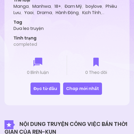
Thể loại
Manga
,
Manhwa
,
18+
,
Đam Mỹ
,
boylove
,
Phiêu
Lưu
,
Yaoi
,
Drama
,
Hành Động
,
Kịch Tính
,
Oneshot
Tag
Dưa leo truyện
Tình trạng
completed
0 Bình luận
0 Theo dõi
Đọc từ đầu
Chap mới nhất
NỘI DUNG TRUYỆN CÔNG VIỆC BÁN THỜI
GIAN CỦA REN-KUN