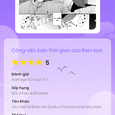
Công việc bán thời gian của Ren-kun
5
Đánh giá
Average
5
/
5
out of
1
Xếp hạng
N/A, it has 449 views
Tên khác
Jou-sama Baito de Gyaku Choukyou Kairaku Ochi