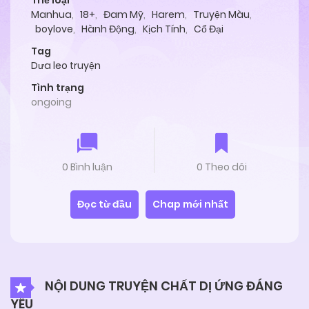
Thể loại
Manhua
,
18+
,
Đam Mỹ
,
Harem
,
Truyện Màu
,
boylove
,
Hành Động
,
Kịch Tính
,
Cổ Đại
Tag
Dưa leo truyện
Tình trạng
ongoing
0 Bình luận
0 Theo dõi
Đọc từ đầu
Chap mới nhất
NỘI DUNG TRUYỆN CHẤT DỊ ỨNG ĐÁNG
YÊU