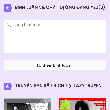
BÌNH LUẬN VỀ CHẤT DỊ ỨNG ĐÁNG YÊU(
0
)
08/07/2025
Chapter 94
07/07/2025
Chapter 93
05/07/2025
Chapter 92
30/06/2025
Tải thêm bình luận
Chapter 91
29/06/2025
Chapter 90
TRUYỆN BẠN SẼ THÍCH TẠI LAZYTRUYEN
27/06/2025
Chapter 89