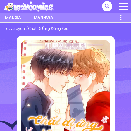
MANGA
MANHWA
Lazytruyen
Chất Dị Ứng Đáng Yêu