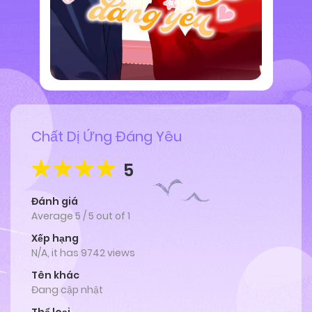
Chất Dị Ứng Đáng Yêu
5
Đánh giá
Average
5
/
5
out of
1
Xếp hạng
N/A, it has 9742 views
Tên khác
Đang cập nhật