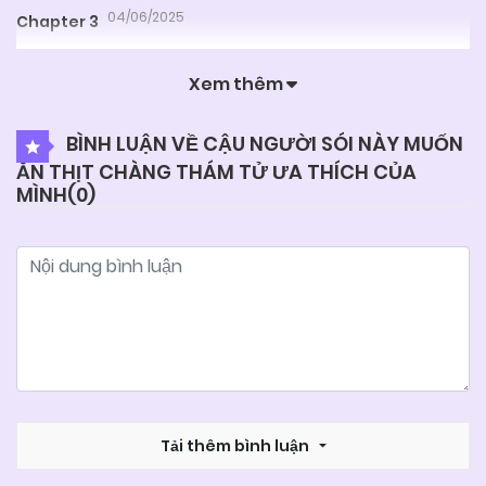
04/06/2025
Chapter 3
Xem thêm
04/06/2025
Chapter 2
BÌNH LUẬN VỀ CẬU NGƯỜI SÓI NÀY MUỐN
ĂN THỊT CHÀNG THÁM TỬ ƯA THÍCH CỦA
04/06/2025
Chapter 1
MÌNH(
0
)
Tải thêm bình luận