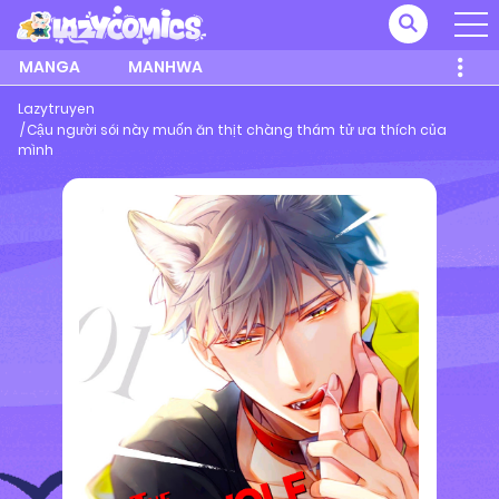
MANGA
MANHWA
Lazytruyen
Cậu người sói này muốn ăn thịt chàng thám tử ưa thích của
mình