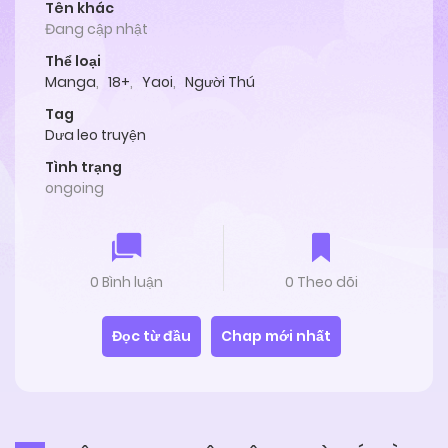
Tên khác
Đang cập nhật
Thể loại
Manga
,
18+
,
Yaoi
,
Người Thú
Tag
Dưa leo truyện
Tình trạng
ongoing
0 Bình luận
0 Theo dõi
Đọc từ đầu
Chap mới nhất