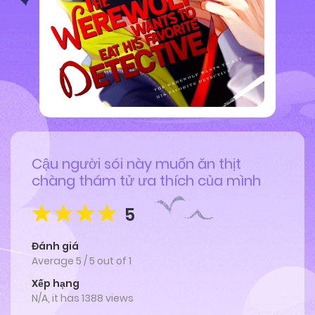
Cậu người sói này muốn ăn thịt
chàng thám tử ưa thích của mình
5
Đánh giá
Average
5
/
5
out of
1
Xếp hạng
N/A, it has 1388 views