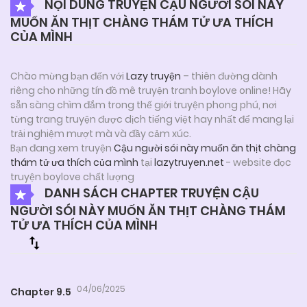
NỘI DUNG TRUYỆN CẬU NGƯỜI SÓI NÀY
MUỐN ĂN THỊT CHÀNG THÁM TỬ ƯA THÍCH
CỦA MÌNH
Chào mừng bạn đến với
Lazy truyện
– thiên đường dành
riêng cho những tín đồ mê truyện tranh boylove online! Hãy
sẵn sàng chìm đắm trong thế giới truyện phong phú, nơi
từng trang truyện được dịch tiếng việt hay nhất để mang lại
trải nghiệm mượt mà và đầy cảm xúc.
Bạn đang xem truyện
Cậu người sói này muốn ăn thịt chàng
thám tử ưa thích của mình
tại
lazytruyen.net
- website đọc
truyện boylove chất lượng
DANH SÁCH CHAPTER TRUYỆN CẬU
NGƯỜI SÓI NÀY MUỐN ĂN THỊT CHÀNG THÁM
TỬ ƯA THÍCH CỦA MÌNH
04/06/2025
Chapter 9.5