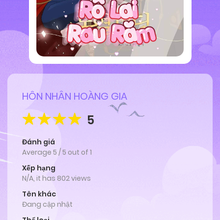
HÔN NHÂN HOÀNG GIA
5
Đánh giá
Average
5
/
5
out of
1
Xếp hạng
N/A, it has 802 views
Tên khác
Đang cập nhật