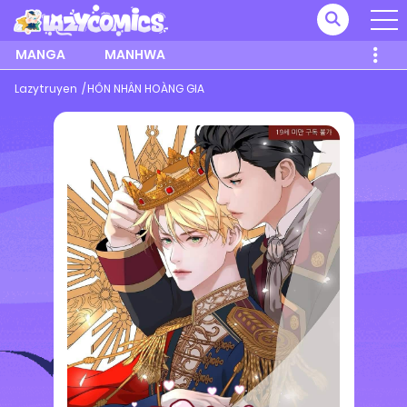
MANGA
MANHWA
Lazytruyen
HÔN NHÂN HOÀNG GIA