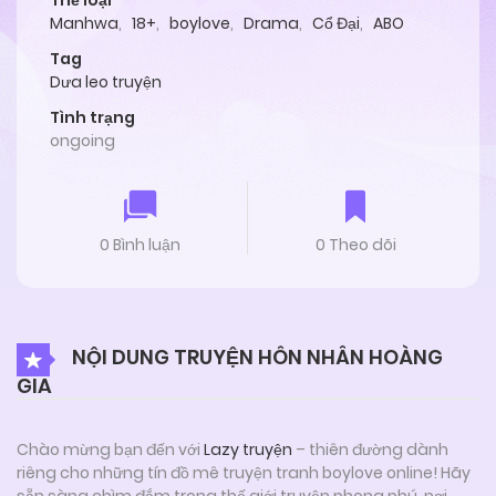
Thể loại
Manhwa
,
18+
,
boylove
,
Drama
,
Cổ Đại
,
ABO
Tag
Dưa leo truyện
Tình trạng
ongoing
0 Bình luận
0 Theo dõi
NỘI DUNG TRUYỆN HÔN NHÂN HOÀNG
GIA
Chào mừng bạn đến với
Lazy truyện
– thiên đường dành
riêng cho những tín đồ mê truyện tranh boylove online! Hãy
sẵn sàng chìm đắm trong thế giới truyện phong phú, nơi