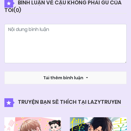
BÌNH LUẬN VỀ CẬU KHÔNG PHẢI GU CỦA
TÔI(
0
)
29/11/2024
Chapter 37
29/11/2024
Chapter 36 (H)
29/11/2024
Chapter 35
29/11/2024
Chapter 34
Tải thêm bình luận
29/11/2024
Chapter 33 (H)
TRUYỆN BẠN SẼ THÍCH TẠI LAZYTRUYEN
29/11/2024
Chapter 32