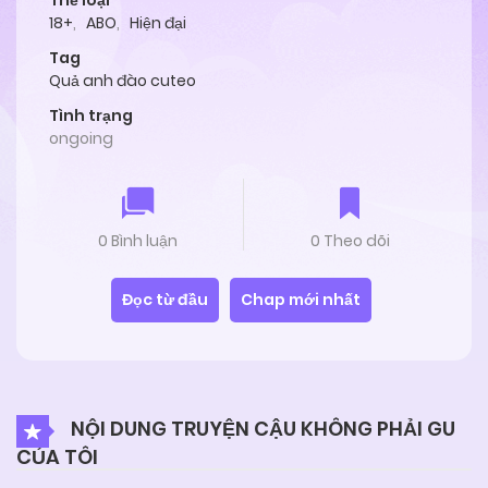
Thể loại
18+
,
ABO
,
Hiện đại
Tag
Quả anh đào cuteo
Tình trạng
ongoing
0 Bình luận
0 Theo dõi
Đọc từ đầu
Chap mới nhất
NỘI DUNG TRUYỆN CẬU KHÔNG PHẢI GU
CỦA TÔI