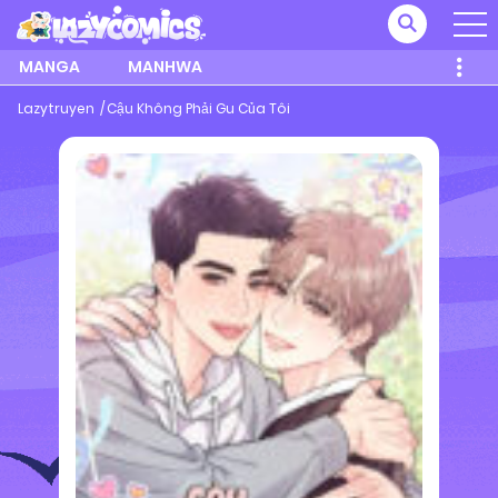
MANGA
MANHWA
Lazytruyen
Cậu Không Phải Gu Của Tôi