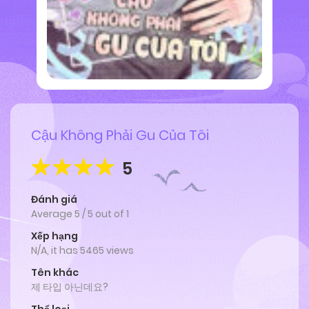
Cậu Không Phải Gu Của Tôi
5
Đánh giá
Average
5
/
5
out of
1
Xếp hạng
N/A, it has 5465 views
Tên khác
제 타입 아닌데요?