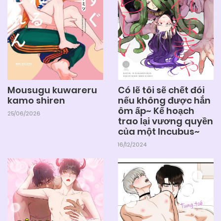
29/11/2024
Chapter 24
29/11/2024
Chapter 23
Mousugu kuwareru
Có lẽ tôi sẽ chết đói
29/11/2024
Chapter 22
kamo shiren
nếu không được hắn
ôm ấp~ Kế hoạch
25/06/2026
trao lại vương quyền
29/11/2024
Chapter 21
của một Incubus~
16/12/2024
29/11/2024
Chapter 20
29/11/2024
Chapter 19