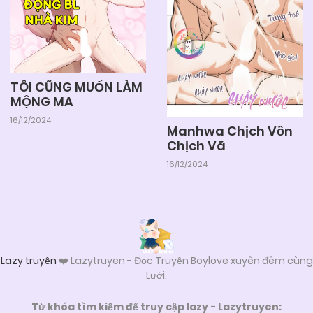
29/11/2024
Chapter 18
29/11/2024
Chapter 17
TÔI CŨNG MUỐN LÀM
MỘNG MA
29/11/2024
Chapter 16
16/12/2024
Manhwa Chịch Vồn
Chịch Vã
29/11/2024
Chapter 15
16/12/2024
29/11/2024
Chapter 14
29/11/2024
Chapter 13
Lazy truyện
❤️ Lazytruyen - Đọc Truyện Boylove xuyên đêm cùng
Lười.
Từ khóa tìm kiếm để truy cập lazy - Lazytruyen:
29/11/2024
Chapter 12