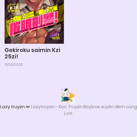
Gekiroku saimin Kzi
25zi!
15/05/2025
Lazy truyện
❤️ Lazytruyen - Đọc Truyện Boylove xuyên đêm cùng
Lười.
Từ khóa tìm kiếm để truy cập lazy - Lazytruyen:
lazytruyen
,
Lazy Truyện
,
Lazy truyện bl
,
lz truyen
,
truyện tranh