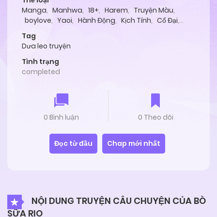
Thể loại
Manga
,
Manhwa
,
18+
,
Harem
,
Truyện Màu
,
boylove
,
Yaoi
,
Hành Động
,
Kịch Tính
,
Cổ Đại
,
Lãng Mạn
,
Người Thú
,
Tình Cảm
,
Oneshot
Tag
Dưa leo truyện
Tình trạng
completed
0 Bình luận
0 Theo dõi
Đọc từ đầu
Chap mới nhất
NỘI DUNG TRUYỆN CÂU CHUYỆN CỦA BÒ
SỮA RIO