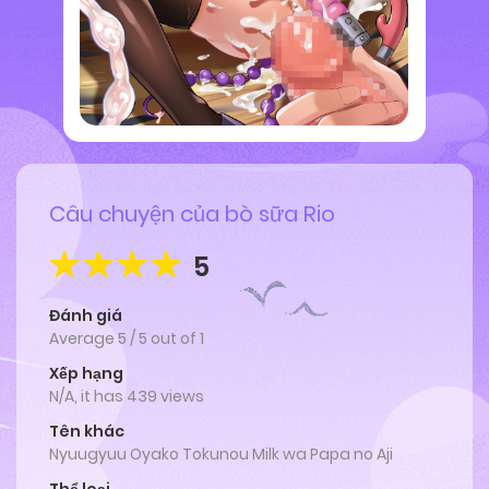
Câu chuyện của bò sữa Rio
5
Đánh giá
Average
5
/
5
out of
1
Xếp hạng
N/A, it has 439 views
Tên khác
Nyuugyuu Oyako Tokunou Milk wa Papa no Aji