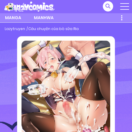
MANGA
MANHWA
Lazytruyen
Câu chuyện của bò sữa Rio