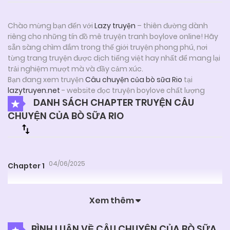
Chào mừng bạn đến với
Lazy truyện
– thiên đường dành
riêng cho những tín đồ mê truyện tranh boylove online! Hãy
sẵn sàng chìm đắm trong thế giới truyện phong phú, nơi
từng trang truyện được dịch tiếng việt hay nhất để mang lại
trải nghiệm mượt mà và đầy cảm xúc.
Bạn đang xem truyện
Câu chuyện của bò sữa Rio
tại
lazytruyen.net
- website đọc truyện boylove chất lượng
DANH SÁCH CHAPTER TRUYỆN CÂU
CHUYỆN CỦA BÒ SỮA RIO
04/06/2025
Chapter 1
Xem thêm
BÌNH LUẬN VỀ CÂU CHUYỆN CỦA BÒ SỮA