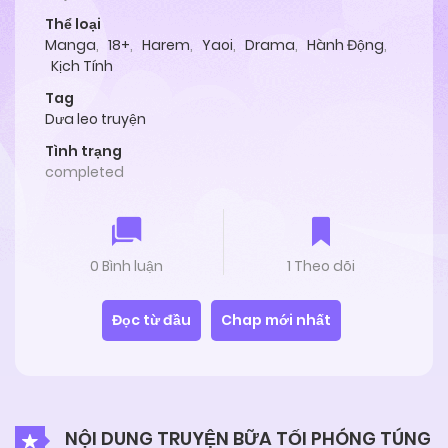
Thể loại
Manga
,
18+
,
Harem
,
Yaoi
,
Drama
,
Hành Động
,
Kịch Tính
Tag
Dưa leo truyện
Tình trạng
completed
0 Bình luận
1 Theo dõi
Đọc từ đầu
Chap mới nhất
NỘI DUNG TRUYỆN BỮA TỐI PHÓNG TÚNG