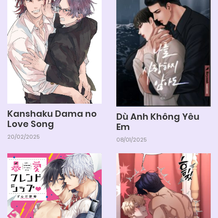
Kanshaku Dama no
Dù Anh Không Yêu
Love Song
Em
20/02/2025
08/01/2025