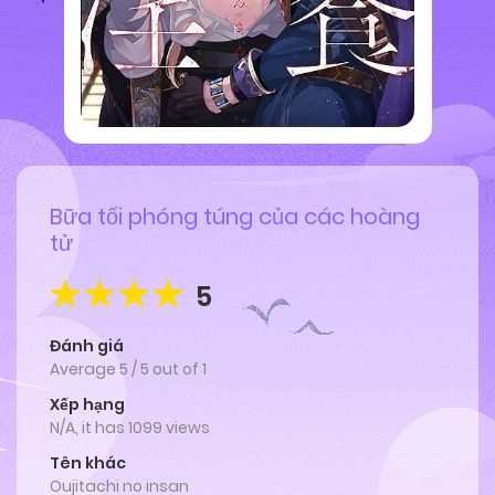
Bữa tối phóng túng của các hoàng
tử
5
Đánh giá
Average
5
/
5
out of
1
Xếp hạng
N/A, it has 1099 views
Tên khác
Oujitachi no insan