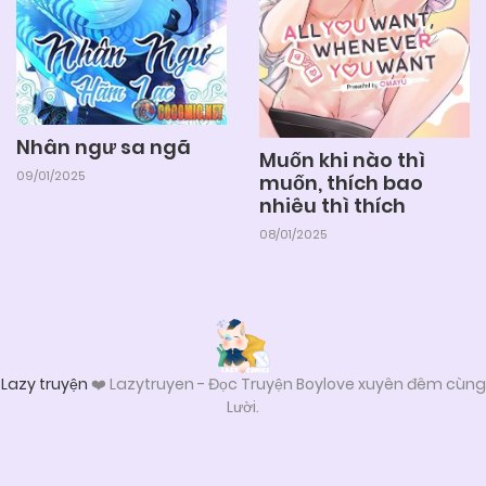
Nhân ngư sa ngã
Muốn khi nào thì
09/01/2025
muốn, thích bao
nhiêu thì thích
08/01/2025
Lazy truyện
❤️ Lazytruyen - Đọc Truyện Boylove xuyên đêm cùng
Lười.
Từ khóa tìm kiếm để truy cập lazy - Lazytruyen:
lazytruyen
,
Lazy Truyện
,
Lazy truyện bl
,
lz truyen
,
truyện tranh