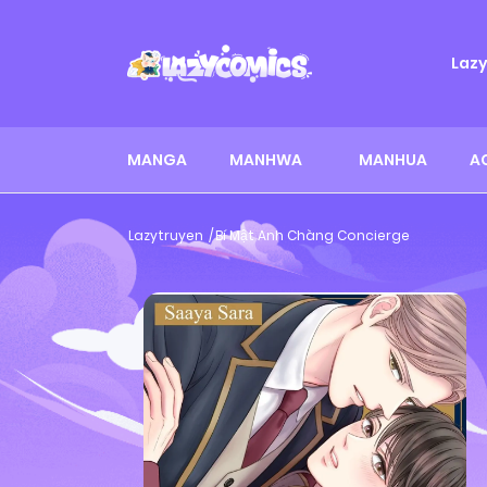
Laz
MANGA
MANHWA
MANHUA
A
Lazytruyen
Bí Mật Anh Chàng Concierge