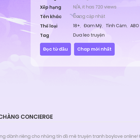
N/A, it has 720 views
Xếp hạng
Đang cập nhật
Tên khác
18+
,
Đam Mỹ
,
Tình Cảm
,
ABO
Thể loại
Dưa leo truyện
Tag
Đọc từ đầu
Chap mới nhất
 CHÀNG CONCIERGE
ng dành riêng cho những tín đồ mê truyện tranh boylove online!