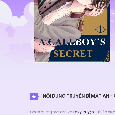
NỘI DUNG TRUYỆN BÍ MẬT ANH
Chào mừng bạn đến với
Lazy truyện
– thiên đườ