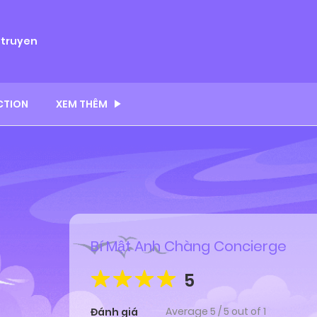
ytruyen
CTION
XEM THÊM
Bí Mật Anh Chàng Concierge
5
Average
5
/
5
out of
1
Đánh giá