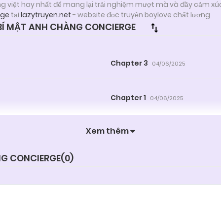
ng việt hay nhất để mang lại trải nghiệm mượt mà và đầy cảm xú
rge
tại
lazytruyen.net
- website đọc truyện boylove chất lượng
BÍ MẬT ANH CHÀNG CONCIERGE
Chapter 3
04/06/2025
Chapter 1
04/06/2025
Xem thêm
NG CONCIERGE(
0
)