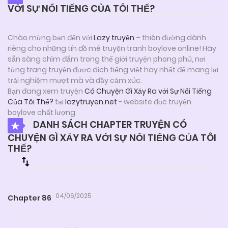
VỚI SỰ NỔI TIẾNG CỦA TÔI THẾ?
Chào mừng bạn đến với
Lazy truyện
– thiên đường dành
riêng cho những tín đồ mê truyện tranh boylove online! Hãy
sẵn sàng chìm đắm trong thế giới truyện phong phú, nơi
từng trang truyện được dịch tiếng việt hay nhất để mang lại
trải nghiệm mượt mà và đầy cảm xúc.
Bạn đang xem truyện
Có Chuyện Gì Xảy Ra với Sự Nổi Tiếng
Của Tôi Thế?
tại
lazytruyen.net
- website đọc truyện
boylove chất lượng
DANH SÁCH CHAPTER TRUYỆN CÓ
CHUYỆN GÌ XẢY RA VỚI SỰ NỔI TIẾNG CỦA TÔI
THẾ?
04/06/2025
Chapter 86