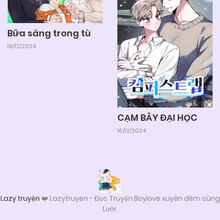
04/06/2025
Chapter 59
Bữa sáng trong tù
16/12/2024
04/06/2025
Chapter 58
04/06/2025
Chapter 57
CẠM BẪY ĐẠI HỌC
04/06/2025
Chapter 56
16/12/2024
04/06/2025
Chapter 55
04/06/2025
Chapter 54
Lazy truyện
❤️ Lazytruyen - Đọc Truyện Boylove xuyên đêm cùng
Lười.