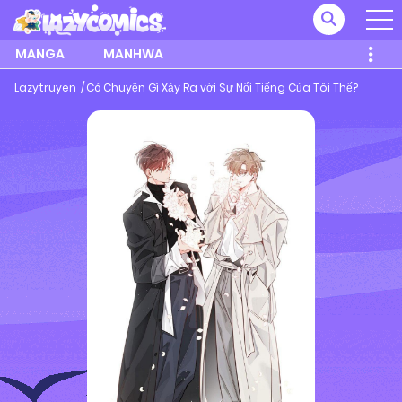
MANGA
MANHWA
Lazytruyen
Có Chuyện Gì Xảy Ra với Sự Nổi Tiếng Của Tôi Thế?