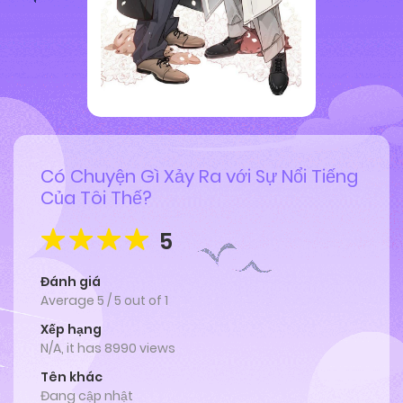
Có Chuyện Gì Xảy Ra với Sự Nổi Tiếng
Của Tôi Thế?
5
Đánh giá
Average
5
/
5
out of
1
Xếp hạng
N/A, it has 8990 views
Tên khác
Đang cập nhật