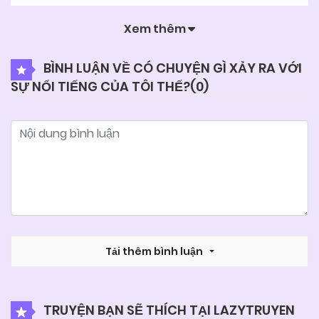
Xem thêm
04/06/2025
Chapter 78
BÌNH LUẬN VỀ CÓ CHUYỆN GÌ XẢY RA VỚI
SỰ NỔI TIẾNG CỦA TÔI THẾ?(
0
)
04/06/2025
Chapter 77
04/06/2025
Chapter 76
04/06/2025
Chapter 75
04/06/2025
Chapter 74
Tải thêm bình luận
04/06/2025
Chapter 73
TRUYỆN BẠN SẼ THÍCH TẠI LAZYTRUYEN