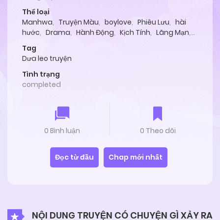
Thể loại
Manhwa
,
Truyện Màu
,
boylove
,
Phiêu Lưu
,
hài
hước
,
Drama
,
Hành Động
,
Kịch Tính
,
Lãng Mạn
,
Tình Cảm
,
Manga
Tag
Dưa leo truyện
Tình trạng
completed
0 Bình luận
0 Theo dõi
Đọc từ đầu
Chap mới nhất
NỘI DUNG TRUYỆN CÓ CHUYỆN GÌ XẢY RA