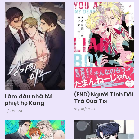
04/06/2025
Chapter 65
04/06/2025
Chapter 64
04/06/2025
Chapter 63
04/06/2025
Chapter 62
(END) Người Tình Dối
Làm dâu nhà tài
Trá Của Tôi
phiệt họ Kang
04/06/2025
Chapter 61
25/06/2026
15/12/2024
04/06/2025
Chapter 60