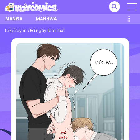
MANGA
MANHWA
Lazytruyen
Ba ngày, làm thật