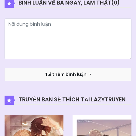
BÌNH LUẬN VỀ BA NGÀY, LÀM THẬT(
0
)
05/06/2025
Chapter 33
05/06/2025
Chapter 32
05/06/2025
Chapter 31
05/06/2025
Tải thêm bình luận
Chapter 30
05/06/2025
Chapter 29
TRUYỆN BẠN SẼ THÍCH TẠI LAZYTRUYEN
05/06/2025
Chapter 28