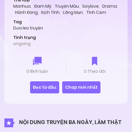
Thể loại
Manhua
,
Đam Mỹ
,
Truyện Màu
,
boylove
,
Drama
,
Hành Động
,
Kịch Tính
,
Lãng Mạn
,
Tình Cảm
Tag
Dưa leo truyện
Tình trạng
ongoing
0 Bình luận
0 Theo dõi
Đọc từ đầu
Chap mới nhất
NỘI DUNG TRUYỆN BA NGÀY, LÀM THẬT