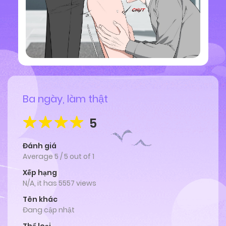
Ba ngày, làm thật
5
Đánh giá
Average
5
/
5
out of
1
Xếp hạng
N/A, it has 5557 views
Tên khác
Đang cập nhật