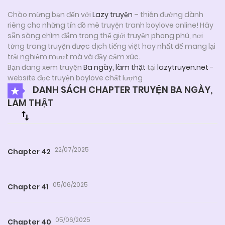
Chào mừng bạn đến với
Lazy truyện
– thiên đường dành
riêng cho những tín đồ mê truyện tranh boylove online! Hãy
sẵn sàng chìm đắm trong thế giới truyện phong phú, nơi
từng trang truyện được dịch tiếng việt hay nhất để mang lại
trải nghiệm mượt mà và đầy cảm xúc.
Bạn đang xem truyện
Ba ngày, làm thật
tại
lazytruyen.net
-
website đọc truyện boylove chất lượng
DANH SÁCH CHAPTER TRUYỆN BA NGÀY,
LÀM THẬT
22/07/2025
Chapter 42
05/06/2025
Chapter 41
05/06/2025
Chapter 40