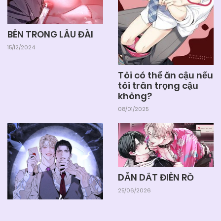
05/06/2025
Chapter 20
BÊN TRONG LÂU ĐÀI
15/12/2024
05/06/2025
Chapter 19
Tôi có thể ăn cậu nếu
tôi trân trọng cậu
05/06/2025
Chapter 18
không?
08/01/2025
05/06/2025
Chapter 17
05/06/2025
Chapter 16
DẪN DẮT ĐIÊN RỒ
25/06/2026
05/06/2025
Chapter 15